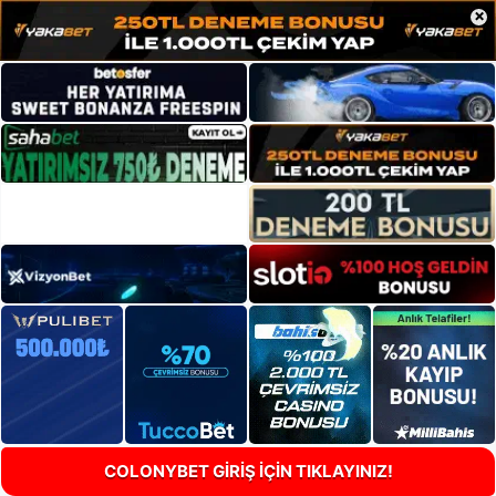
×
COLONYBET GİRİŞ İÇİN TIKLAYINIZ!