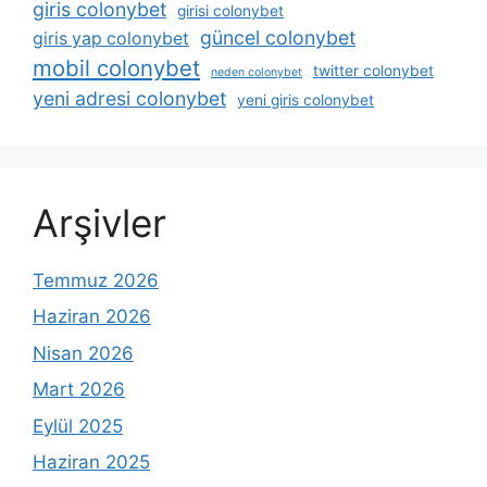
giris colonybet
girisi colonybet
güncel colonybet
giris yap colonybet
mobil colonybet
twitter colonybet
neden colonybet
yeni adresi colonybet
yeni giris colonybet
Arşivler
Temmuz 2026
Haziran 2026
Nisan 2026
Mart 2026
Eylül 2025
Haziran 2025