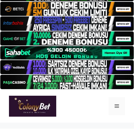
İçeriğe
atla
Menü