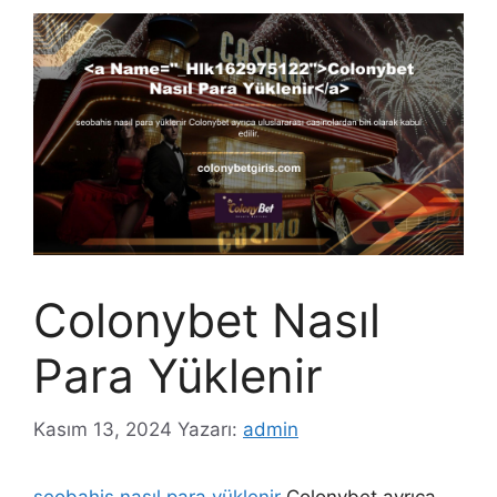
Colonybet Nasıl
Para Yüklenir
Kasım 13, 2024
Yazarı:
admin