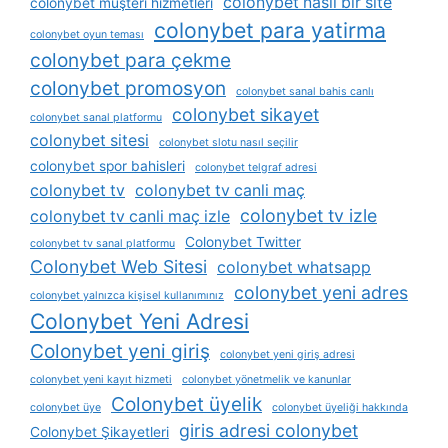
colonybet nasıl bir site
colonybet müşteri hizmetleri
colonybet para yatirma
colonybet oyun teması
colonybet para çekme
colonybet promosyon
colonybet sanal bahis canlı
colonybet sikayet
colonybet sanal platformu
colonybet sitesi
colonybet slotu nasıl seçilir
colonybet spor bahisleri
colonybet telgraf adresi
colonybet tv
colonybet tv canli maç
colonybet tv izle
colonybet tv canli maç izle
Colonybet Twitter
colonybet tv sanal platformu
Colonybet Web Sitesi
colonybet whatsapp
colonybet yeni adres
colonybet yalnızca kişisel kullanımınız
Colonybet Yeni Adresi
Colonybet yeni giriş
colonybet yeni giriş adresi
colonybet yeni kayıt hizmeti
colonybet yönetmelik ve kanunlar
Colonybet üyelik
colonybet üye
colonybet üyeliği hakkında
giris adresi colonybet
Colonybet Şikayetleri