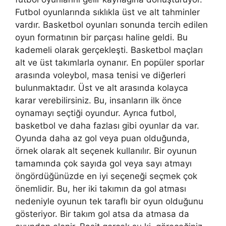
Futbol oyunlarında sıklıkla üst ve alt tahminler
vardır. Basketbol oyunları sonunda tercih edilen
oyun formatının bir parçası haline geldi. Bu
kademeli olarak gerçekleşti. Basketbol maçları
alt ve üst takımlarla oynanır. En popüler sporlar
arasında voleybol, masa tenisi ve diğerleri
bulunmaktadır. Üst ve alt arasında kolayca
karar verebilirsiniz. Bu, insanların ilk önce
oynamayı seçtiği oyundur. Ayrıca futbol, ​​
basketbol ve daha fazlası gibi oyunlar da var.
Oyunda daha az gol veya puan olduğunda,
örnek olarak alt seçenek kullanılır. Bir oyunun
tamamında çok sayıda gol veya sayı atmayı
öngördüğünüzde en iyi seçeneği seçmek çok
önemlidir. Bu, her iki takımın da gol atması
nedeniyle oyunun tek taraflı bir oyun olduğunu
gösteriyor. Bir takım gol atsa da atmasa da