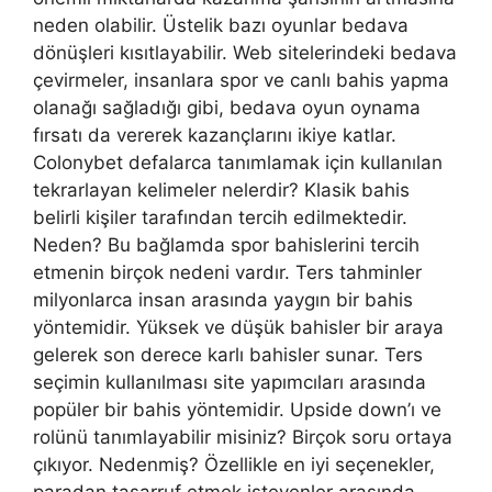
neden olabilir. Üstelik bazı oyunlar bedava
dönüşleri kısıtlayabilir. Web sitelerindeki bedava
çevirmeler, insanlara spor ve canlı bahis yapma
olanağı sağladığı gibi, bedava oyun oynama
fırsatı da vererek kazançlarını ikiye katlar.
Colonybet defalarca tanımlamak için kullanılan
tekrarlayan kelimeler nelerdir? Klasik bahis
belirli kişiler tarafından tercih edilmektedir.
Neden? Bu bağlamda spor bahislerini tercih
etmenin birçok nedeni vardır. Ters tahminler
milyonlarca insan arasında yaygın bir bahis
yöntemidir. Yüksek ve düşük bahisler bir araya
gelerek son derece karlı bahisler sunar. Ters
seçimin kullanılması site yapımcıları arasında
popüler bir bahis yöntemidir. Upside down’ı ve
rolünü tanımlayabilir misiniz? Birçok soru ortaya
çıkıyor. Nedenmiş? Özellikle en iyi seçenekler,