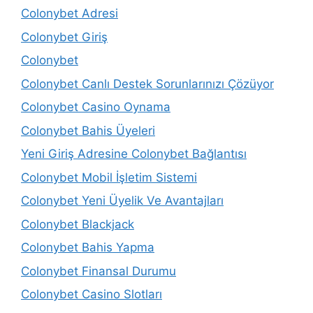
Colonybet Adresi
Colonybet Giriş
Colonybet
Colonybet Canlı Destek Sorunlarınızı Çözüyor
Colonybet Casino Oynama
Colonybet Bahis Üyeleri
Yeni Giriş Adresine Colonybet Bağlantısı
Colonybet Mobil İşletim Sistemi
Colonybet Yeni Üyelik Ve Avantajları
Colonybet Blackjack
Colonybet Bahis Yapma
Colonybet Finansal Durumu
Colonybet Casino Slotları