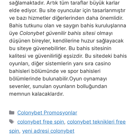
sağlamaktadır. Artık tüm taraflar büyük karlar
elde ediyor. Bu site oyuncular için tasarlanmıştır
ve bazı hizmetler diğerlerinden daha önemlidir.
Bahis tutkunu olan ve saygın bahis kuruluşlarına
üye
Colonybet güvenilir bahis sitesi
olmayı
düşünen bireyler, kendilerine huzur sağlayacak
bu siteye güvenebilirler. Bu bahis sitesinin
kalitesi ve güvenilirliği eşsizdir. Bu sitedeki bahis
oyunları, diğer sistemlerin yanı sıra casino
bahisleri bölümünde ve spor bahisleri
bölümlerinde bulunabilir.Oyun oynamayı
sevenler, sunulan oyunların bolluğundan
memnun kalacaklardır.
Kategoriler
Colonybet Promosyonlar
Etiketler
colonybet free spin
,
colonybet teknikleri free
spin
,
yeni adresi colonybet