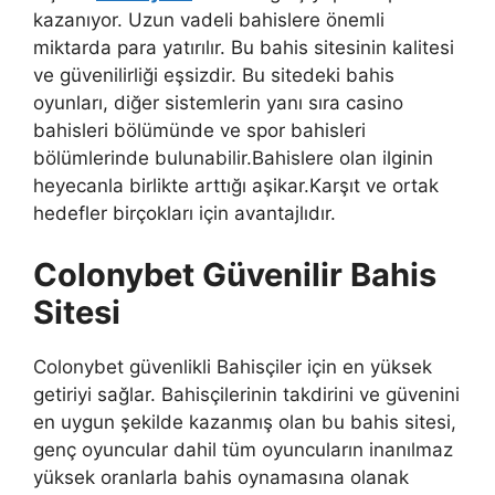
kazanıyor. Uzun vadeli bahislere önemli
miktarda para yatırılır. Bu bahis sitesinin kalitesi
ve güvenilirliği eşsizdir. Bu sitedeki bahis
oyunları, diğer sistemlerin yanı sıra casino
bahisleri bölümünde ve spor bahisleri
bölümlerinde bulunabilir.Bahislere olan ilginin
heyecanla birlikte arttığı aşikar.Karşıt ve ortak
hedefler birçokları için avantajlıdır.
Colonybet Güvenilir Bahis
Sitesi
Colonybet güvenlikli Bahisçiler için en yüksek
getiriyi sağlar. Bahisçilerinin takdirini ve güvenini
en uygun şekilde kazanmış olan bu bahis sitesi,
genç oyuncular dahil tüm oyuncuların inanılmaz
yüksek oranlarla bahis oynamasına olanak