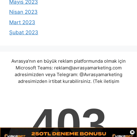
Mayıs 2023
Nisan 2023
Mart 2023
Şubat 2023
Avrasya'nın en büyük reklam platformunda olmak için
Microsoft Teams:
reklam@avrasyamarketing.com
adresimizden veya Telegram: @Avrasyamarketing
adresimizden irtibat kurabilirsiniz. (Tek iletişim
adreslerimiz teams / telegram ve mail adresimizdir.
Harici hiçbir iletişim adresimiz bulunmamaktadır.
Lütfen itibar etmeyiniz.) Türkiye yasalarına göre 7258
sayılı kanun uyarınca yasa dışı bahis oynamanın
cezaları mevcuttur. Şu an bulunduğunuz site hiç bir
şekilde illegal bahis oyunları oynatmıyor ve oynamaya
aracı olmuyordur.
bahisbey
|
piabellacasino
|
milbet
|
×
betlogi
|
casiwoon
|
underoverbet
|
savoybetting
|
qbet