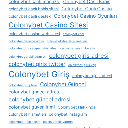
colonybet canli maç izle
Colonybet Canlı Bahis
Colonybet Canlı Casino
colonybet canlı bahis sitesi
Colonybet Casino Oyunları
colonybet canlı destek
Colonybet Casino Sitesi
colonybet casino web sitesi
colonybet com
colonybet deneme ödülü
colonybet destek hizmetleri
colonybet dns ve vpn bahis sitesi
colonybet erişim bu site
colonybet giris adresi
colonybet gerekli adımları
colonybet giris twitter
colonybet giris yap
Colonybet Giriş
colonybet giriş adresi
Colonybet Güncel
colonybet giriş linki
colonybet güncel adres
colonybet güncel adresi
colonybet güvenlir mi
Colonybet Hakkında
colonybet hizmetleri
colonybet instagram
colonybet i̇deal seçim
colonybet i̇lk yatırım