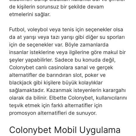
de kişilerin sorunsuz bir şekilde devam
etmelerini sağlar.
Futbol, voleybol veya tenis için seçenekler olsa
da at yarışı veya tazı yarışı gibi diğer su sporları
için de seçenekler var. Böyle zamanlarda
insanlar isteklerine veya ilgilerine göre makul bir
şeyler yapabilirler. Sadece bu konuda değil,
Colonybet canlı casinolara sanal ve gerçek
alternatifler de barındıran slot, poker ve
blackjack gibi kişilere büyük kolaylıklar
sağlamaktadır. Kazanmak isteyenlerin karargahı
olarak da bilinir. Elbette Colonybet, kullanıcılarını
teşvik etmek için farklı alternatifler için
promosyon alternatifleri de sunuyor.
Colonybet Mobil Uygulama