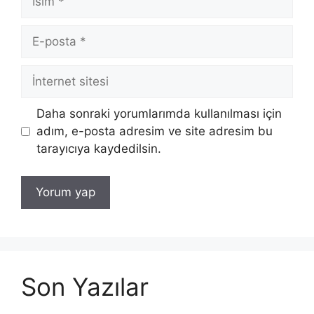
E-
posta
İnternet
sitesi
Daha sonraki yorumlarımda kullanılması için
adım, e-posta adresim ve site adresim bu
tarayıcıya kaydedilsin.
Son Yazılar