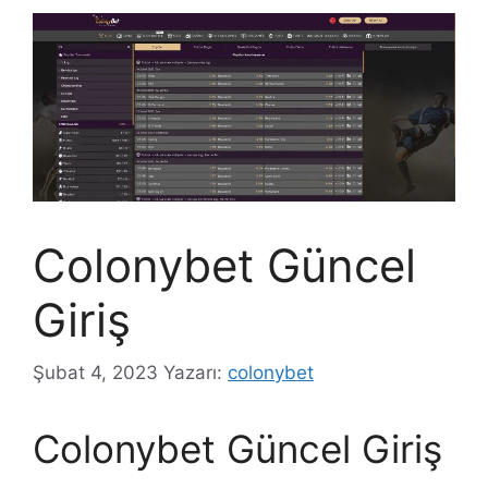
Colonybet Güncel
Giriş
Şubat 4, 2023
Yazarı:
colonybet
Colonybet Güncel Giriş