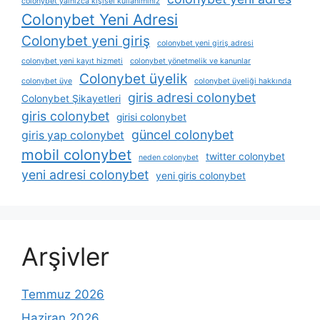
colonybet yalnızca kişisel kullanımınız
Colonybet Yeni Adresi
Colonybet yeni giriş
colonybet yeni giriş adresi
colonybet yeni kayıt hizmeti
colonybet yönetmelik ve kanunlar
Colonybet üyelik
colonybet üye
colonybet üyeliği hakkında
giris adresi colonybet
Colonybet Şikayetleri
giris colonybet
girisi colonybet
güncel colonybet
giris yap colonybet
mobil colonybet
twitter colonybet
neden colonybet
yeni adresi colonybet
yeni giris colonybet
Arşivler
Temmuz 2026
Haziran 2026