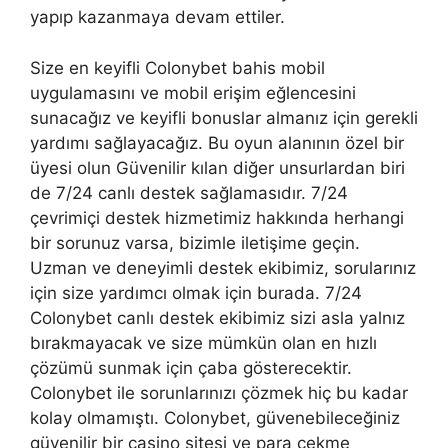
yapıp kazanmaya devam ettiler.
Size en keyifli Colonybet bahis mobil
uygulamasını ve mobil erişim eğlencesini
sunacağız ve keyifli bonuslar almanız için gerekli
yardımı sağlayacağız. Bu oyun alanının özel bir
üyesi olun Güvenilir kılan diğer unsurlardan biri
de 7/24 canlı destek sağlamasıdır. 7/24
çevrimiçi destek hizmetimiz hakkında herhangi
bir sorunuz varsa, bizimle iletişime geçin.
Uzman ve deneyimli destek ekibimiz, sorularınız
için size yardımcı olmak için burada. 7/24
Colonybet canlı destek ekibimiz sizi asla yalnız
bırakmayacak ve size mümkün olan en hızlı
çözümü sunmak için çaba gösterecektir.
Colonybet ile sorunlarınızı çözmek hiç bu kadar
kolay olmamıştı. Colonybet, güvenebileceğiniz
güvenilir bir casino sitesi ve para çekme