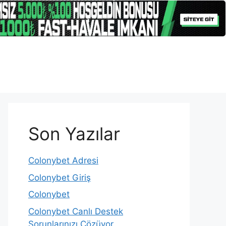
Son Yazılar
Colonybet Adresi
Colonybet Giriş
Colonybet
Colonybet Canlı Destek
Sorunlarınızı Çözüyor