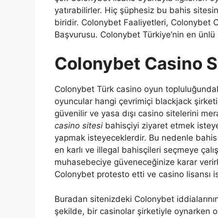
yatırabilirler. Hiç şüphesiz bu bahis sites
biridir. Colonybet Faaliyetleri, Colonybet
Başvurusu. Colonybet Türkiye’nin en ünlü p
Colonybet Casino S
Colonybet Türk casino oyun topluluğundaki 
oyuncular hangi çevrimiçi blackjack şirket
güvenilir ve yasa dışı casino sitelerini me
casino sitesi
bahisçiyi ziyaret etmek isteyen
yapmak isteyeceklerdir. Bu nedenle bahis oy
en karlı ve illegal bahisçileri seçmeye çal
muhasebeciye güveneceğinize karar verirke
Colonybet protesto etti ve casino lisansı i
Buradan sitenizdeki Colonybet iddialarının
şekilde, bir casinolar şirketiyle oynarken