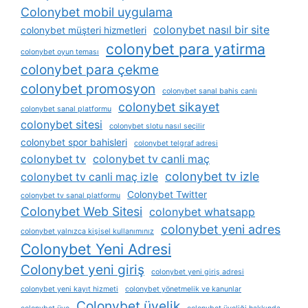
Colonybet mobil uygulama
colonybet nasıl bir site
colonybet müşteri hizmetleri
colonybet para yatirma
colonybet oyun teması
colonybet para çekme
colonybet promosyon
colonybet sanal bahis canlı
colonybet sikayet
colonybet sanal platformu
colonybet sitesi
colonybet slotu nasıl seçilir
colonybet spor bahisleri
colonybet telgraf adresi
colonybet tv
colonybet tv canli maç
colonybet tv izle
colonybet tv canli maç izle
Colonybet Twitter
colonybet tv sanal platformu
Colonybet Web Sitesi
colonybet whatsapp
colonybet yeni adres
colonybet yalnızca kişisel kullanımınız
Colonybet Yeni Adresi
Colonybet yeni giriş
colonybet yeni giriş adresi
colonybet yeni kayıt hizmeti
colonybet yönetmelik ve kanunlar
Colonybet üyelik