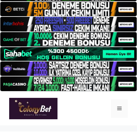
İçeriğe
atla
Menü