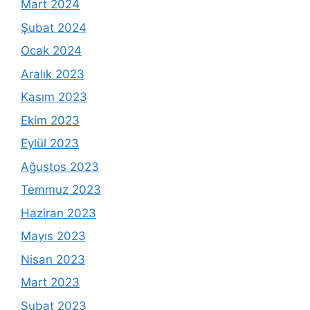
Mart 2024
Şubat 2024
Ocak 2024
Aralık 2023
Kasım 2023
Ekim 2023
Eylül 2023
Ağustos 2023
Temmuz 2023
Haziran 2023
Mayıs 2023
Nisan 2023
Mart 2023
Şubat 2023