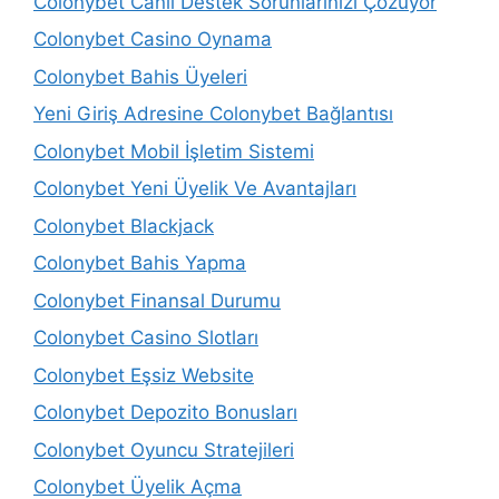
Colonybet Canlı Destek Sorunlarınızı Çözüyor
Colonybet Casino Oynama
Colonybet Bahis Üyeleri
Yeni Giriş Adresine Colonybet Bağlantısı
Colonybet Mobil İşletim Sistemi
Colonybet Yeni Üyelik Ve Avantajları
Colonybet Blackjack
Colonybet Bahis Yapma
Colonybet Finansal Durumu
Colonybet Casino Slotları
Colonybet Eşsiz Website
Colonybet Depozito Bonusları
Colonybet Oyuncu Stratejileri
Colonybet Üyelik Açma