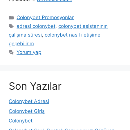
Kategoriler
Colonybet Promosyonlar
Etiketler
adresi colonybet
,
colonybet asistanının
çalışma süresi
,
colonybet nasıl i̇letişime
geçebilirim
Yorum yap
Son Yazılar
Colonybet Adresi
Colonybet Giriş
Colonybet