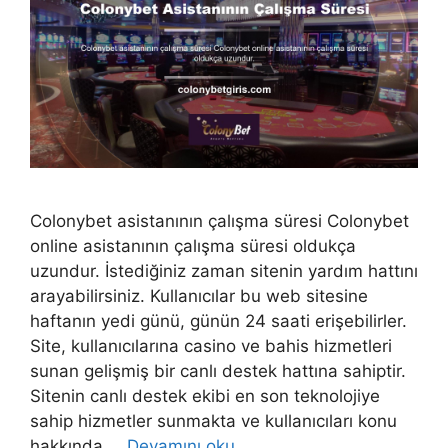
Colonybet asistanının çalışma süresi Colonybet
online asistanının çalışma süresi oldukça
uzundur. İstediğiniz zaman sitenin yardım hattını
arayabilirsiniz. Kullanıcılar bu web sitesine
haftanın yedi günü, günün 24 saati erişebilirler.
Site, kullanıcılarına casino ve bahis hizmetleri
sunan gelişmiş bir canlı destek hattına sahiptir.
Sitenin canlı destek ekibi en son teknolojiye
sahip hizmetler sunmakta ve kullanıcıları konu
hakkında …
Devamını oku…