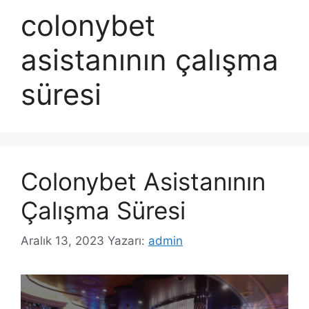
colonybet
asistanının çalışma
süresi
Colonybet Asistanının
Çalışma Süresi
Aralık 13, 2023
Yazarı:
admin