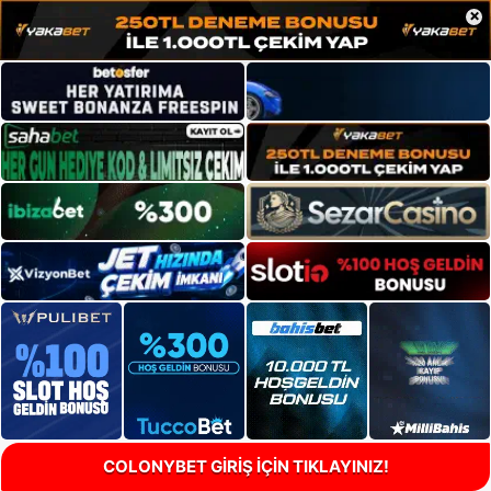
×
COLONYBET GİRİŞ İÇİN TIKLAYINIZ!