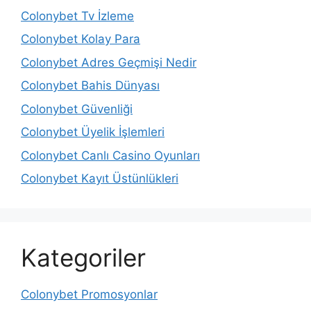
Colonybet Tv İzleme
Colonybet Kolay Para
Colonybet Adres Geçmişi Nedir
Colonybet Bahis Dünyası
Colonybet Güvenliği
Colonybet Üyelik İşlemleri
Colonybet Canlı Casino Oyunları
Colonybet Kayıt Üstünlükleri
Kategoriler
Colonybet Promosyonlar