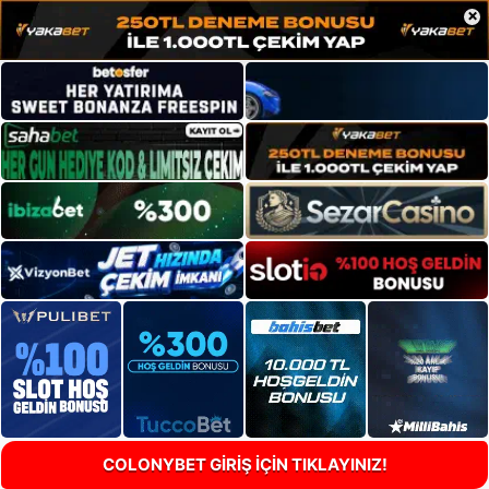
×
COLONYBET GİRİŞ İÇİN TIKLAYINIZ!