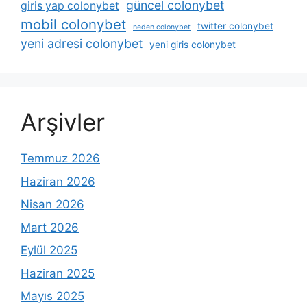
güncel colonybet
giris yap colonybet
mobil colonybet
twitter colonybet
neden colonybet
yeni adresi colonybet
yeni giris colonybet
Arşivler
Temmuz 2026
Haziran 2026
Nisan 2026
Mart 2026
Eylül 2025
Haziran 2025
Mayıs 2025