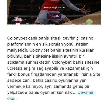
Colonybet canlı bahis sitesi çevrimiçi casino
platformlarının en sık sorulan yönü, katılım
maliyetidir. Colonybet bahis sitesinin kurallar
bölümü, bahis sitesine ilişkin ayrıntılı bir
açıklama sunmaktadır. Colonybet bahis sitesine
ücretsiz erişim sağlayabilir ve kazanmak için
farklı bonus fırsatlarından yararlanabilirsiniz Site
sadece canlı bahis casino oyunlarına yer
vermekle kalmıyor, aynı zamanda geniş bir
yelpazede bahis oyunları sunmak …
Devamını
oku…