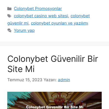
Kategoriler
Colonybet Promosyonlar
Etiketler
colonybet casino web sitesi
,
colonybet
güvenlir mi
,
colonybet oyunları ve yazılımı
Yorum yap
Colonybet Güvenilir Bir
Site Mi
Temmuz 15, 2023
Yazarı:
admin