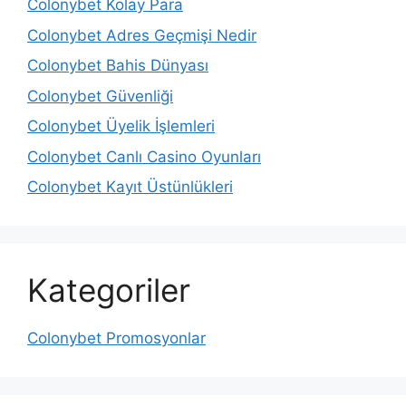
Colonybet Kolay Para
Colonybet Adres Geçmişi Nedir
Colonybet Bahis Dünyası
Colonybet Güvenliği
Colonybet Üyelik İşlemleri
Colonybet Canlı Casino Oyunları
Colonybet Kayıt Üstünlükleri
Kategoriler
Colonybet Promosyonlar