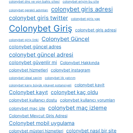
colonybet dns ve vpn bahis sitesi
colonybet erişim bu site
colonybet giris adresi
colonybet gerekli adımları
colonybet giris twitter
colonybet giris yap
Colonybet Giriş
colonybet giriş adresi
Colonybet Güncel
colonybet giriş linki
colonybet güncel adres
colonybet güncel adresi
colonybet güvenlir mi
Colonybet Hakkında
colonybet hizmetleri
colonybet instagram
colonybet i̇deal seçim
colonybet i̇lk yatırım
colonybet kayit
colonybet karşı büyük şikayet potansiyeli
Colonybet kayıt
colonybet kaç oldu
colonybet kullanıcı dostu
colonybet kullanıcı yorumları
colonybet maç izleme
colonybet maç izle
Colonybet Mevcut Giriş Adresi
Colonybet mobil uygulama
colonybet nasıl bir site
colonybet müşteri hizmetleri