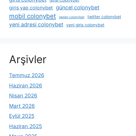
girisi colonybet
güncel colonybet
giris yap colonybet
mobil colonybet
twitter colonybet
neden colonybet
yeni adresi colonybet
yeni giris colonybet
Arşivler
Temmuz 2026
Haziran 2026
Nisan 2026
Mart 2026
Eylül 2025
Haziran 2025