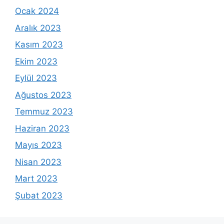
Ocak 2024
Aralık 2023
Kasım 2023
Ekim 2023
Eylül 2023
Ağustos 2023
Temmuz 2023
Haziran 2023
Mayıs 2023
Nisan 2023
Mart 2023
Şubat 2023