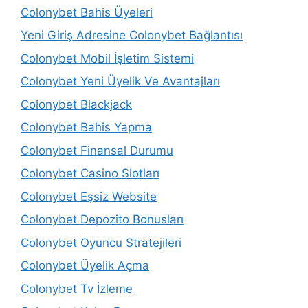
Colonybet Bahis Üyeleri
Yeni Giriş Adresine Colonybet Bağlantısı
Colonybet Mobil İşletim Sistemi
Colonybet Yeni Üyelik Ve Avantajları
Colonybet Blackjack
Colonybet Bahis Yapma
Colonybet Finansal Durumu
Colonybet Casino Slotları
Colonybet Eşsiz Website
Colonybet Depozito Bonusları
Colonybet Oyuncu Stratejileri
Colonybet Üyelik Açma
Colonybet Tv İzleme