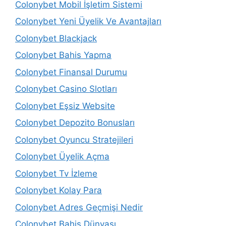
Colonybet Mobil İşletim Sistemi
Colonybet Yeni Üyelik Ve Avantajları
Colonybet Blackjack
Colonybet Bahis Yapma
Colonybet Finansal Durumu
Colonybet Casino Slotları
Colonybet Eşsiz Website
Colonybet Depozito Bonusları
Colonybet Oyuncu Stratejileri
Colonybet Üyelik Açma
Colonybet Tv İzleme
Colonybet Kolay Para
Colonybet Adres Geçmişi Nedir
Colonybet Bahis Dünyası