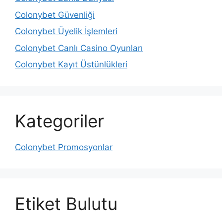
Colonybet Güvenliği
Colonybet Üyelik İşlemleri
Colonybet Canlı Casino Oyunları
Colonybet Kayıt Üstünlükleri
Kategoriler
Colonybet Promosyonlar
Etiket Bulutu