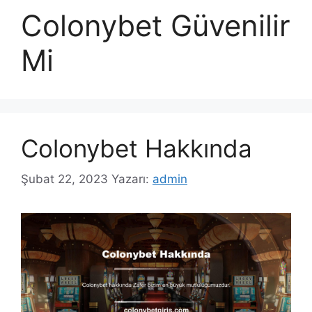
Colonybet Güvenilir
Mi
Colonybet Hakkında
Şubat 22, 2023
Yazarı:
admin