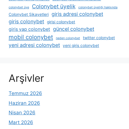
Colonybet üyelik
colonybet üye
colonybet üyeliği hakkında
giris adresi colonybet
Colonybet Şikayetleri
giris colonybet
girisi colonybet
güncel colonybet
giris yap colonybet
mobil colonybet
twitter colonybet
neden colonybet
yeni adresi colonybet
yeni giris colonybet
Arşivler
Temmuz 2026
Haziran 2026
Nisan 2026
Mart 2026