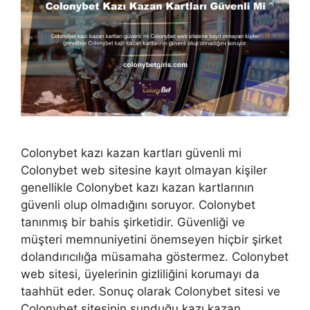
Colonybet kazı kazan kartları güvenli mi
Colonybet web sitesine kayıt olmayan kişiler
genellikle Colonybet kazı kazan kartlarının
güvenli olup olmadığını soruyor. Colonybet
tanınmış bir bahis şirketidir. Güvenliği ve
müşteri memnuniyetini önemseyen hiçbir şirket
dolandırıcılığa müsamaha göstermez. Colonybet
web sitesi, üyelerinin gizliliğini korumayı da
taahhüt eder. Sonuç olarak Colonybet sitesi ve
Colonybet sitesinin sunduğu kazı kazan …