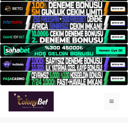
İçeriğe
atla
Menü