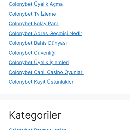
Colonybet Üyelik Açma
Colonybet Tv İzleme
Colonybet Kolay Para
Colonybet Adres Geçmişi Nedir
Colonybet Bahis Dünyası
Colonybet Güvenliği
Colonybet Üyelik İşlemleri
Colonybet Canlı Casino Oyunları
Colonybet Kayıt Üstünlükleri
Kategoriler