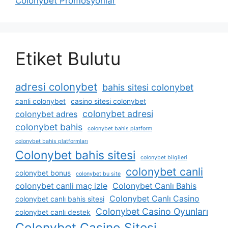
Colonybet Promosyonlar
Etiket Bulutu
adresi colonybet
bahis sitesi colonybet
canli colonybet
casino sitesi colonybet
colonybet adresi
colonybet adres
colonybet bahis
colonybet bahis platform
colonybet bahis platformları
Colonybet bahis sitesi
colonybet bilgileri
colonybet canli
colonybet bonus
colonybet bu site
colonybet canli maç izle
Colonybet Canlı Bahis
Colonybet Canlı Casino
colonybet canlı bahis sitesi
Colonybet Casino Oyunları
colonybet canlı destek
Colonybet Casino Sitesi