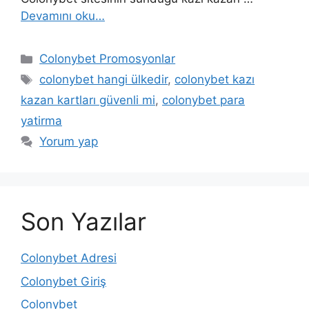
Devamını oku…
Kategoriler
Colonybet Promosyonlar
Etiketler
colonybet hangi ülkedir
,
colonybet kazı
kazan kartları güvenli mi
,
colonybet para
yatirma
Yorum yap
Son Yazılar
Colonybet Adresi
Colonybet Giriş
Colonybet