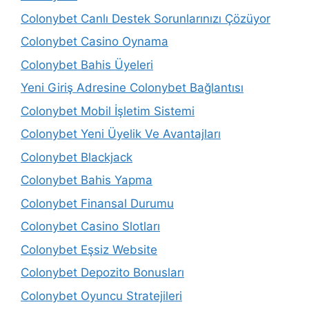
Colonybet Canlı Destek Sorunlarınızı Çözüyor
Colonybet Casino Oynama
Colonybet Bahis Üyeleri
Yeni Giriş Adresine Colonybet Bağlantısı
Colonybet Mobil İşletim Sistemi
Colonybet Yeni Üyelik Ve Avantajları
Colonybet Blackjack
Colonybet Bahis Yapma
Colonybet Finansal Durumu
Colonybet Casino Slotları
Colonybet Eşsiz Website
Colonybet Depozito Bonusları
Colonybet Oyuncu Stratejileri