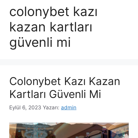
colonybet kazı
kazan kartları
güvenli mi
Colonybet Kazı Kazan
Kartları Güvenli Mi
Eylül 6, 2023
Yazarı:
admin