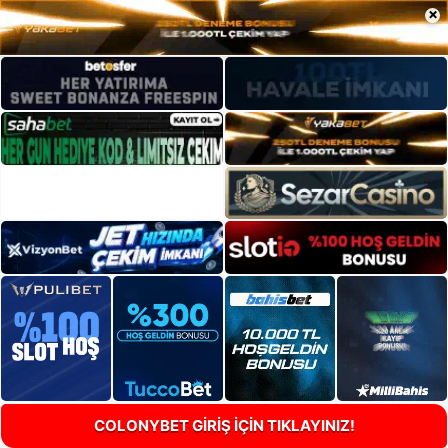
×
COLONYBET GİRİŞ İÇİN TIKLAYINIZ!