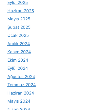
Eylül 2025
Haziran 2025
Mayıs 2025
Şubat 2025
Ocak 2025
Aralık 2024
Kasım 2024
Ekim 2024
Eylül 2024
Ağustos 2024
Temmuz 2024
Haziran 2024
Mayıs 2024
Nisan 2024