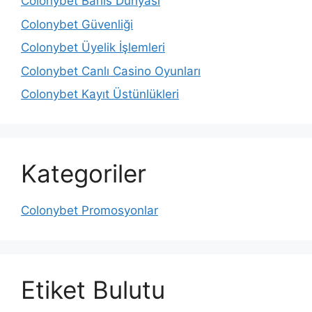
Colonybet Bahis Dünyası
Colonybet Güvenliği
Colonybet Üyelik İşlemleri
Colonybet Canlı Casino Oyunları
Colonybet Kayıt Üstünlükleri
Kategoriler
Colonybet Promosyonlar
Etiket Bulutu