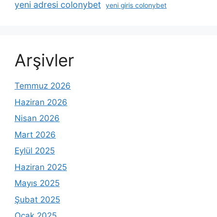
yeni adresi colonybet
yeni giris colonybet
Arşivler
Temmuz 2026
Haziran 2026
Nisan 2026
Mart 2026
Eylül 2025
Haziran 2025
Mayıs 2025
Şubat 2025
Ocak 2025