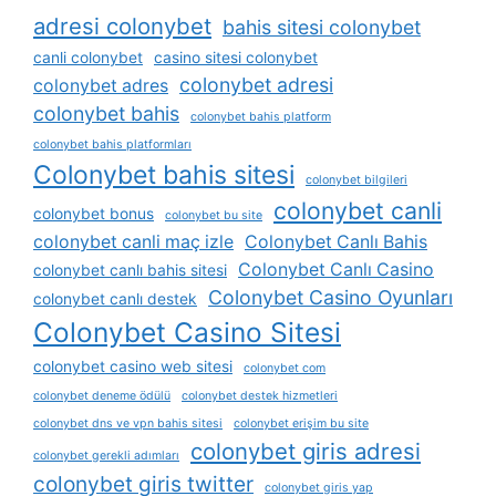
adresi colonybet
bahis sitesi colonybet
canli colonybet
casino sitesi colonybet
colonybet adresi
colonybet adres
colonybet bahis
colonybet bahis platform
colonybet bahis platformları
Colonybet bahis sitesi
colonybet bilgileri
colonybet canli
colonybet bonus
colonybet bu site
colonybet canli maç izle
Colonybet Canlı Bahis
Colonybet Canlı Casino
colonybet canlı bahis sitesi
Colonybet Casino Oyunları
colonybet canlı destek
Colonybet Casino Sitesi
colonybet casino web sitesi
colonybet com
colonybet deneme ödülü
colonybet destek hizmetleri
colonybet dns ve vpn bahis sitesi
colonybet erişim bu site
colonybet giris adresi
colonybet gerekli adımları
colonybet giris twitter
colonybet giris yap