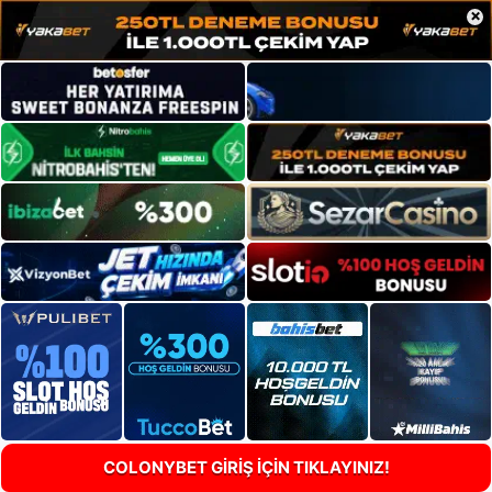
×
COLONYBET GİRİŞ İÇİN TIKLAYINIZ!