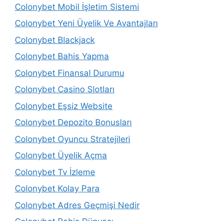
Colonybet Mobil İşletim Sistemi
Colonybet Yeni Üyelik Ve Avantajları
Colonybet Blackjack
Colonybet Bahis Yapma
Colonybet Finansal Durumu
Colonybet Casino Slotları
Colonybet Eşsiz Website
Colonybet Depozito Bonusları
Colonybet Oyuncu Stratejileri
Colonybet Üyelik Açma
Colonybet Tv İzleme
Colonybet Kolay Para
Colonybet Adres Geçmişi Nedir