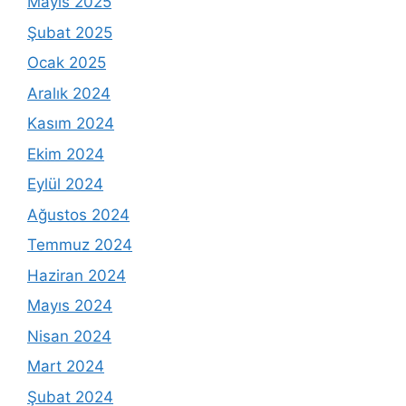
Mayıs 2025
Şubat 2025
Ocak 2025
Aralık 2024
Kasım 2024
Ekim 2024
Eylül 2024
Ağustos 2024
Temmuz 2024
Haziran 2024
Mayıs 2024
Nisan 2024
Mart 2024
Şubat 2024