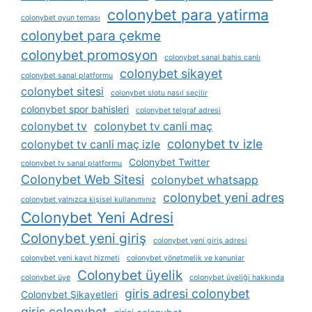
colonybet para yatirma
colonybet oyun teması
colonybet para çekme
colonybet promosyon
colonybet sanal bahis canlı
colonybet sikayet
colonybet sanal platformu
colonybet sitesi
colonybet slotu nasıl seçilir
colonybet spor bahisleri
colonybet telgraf adresi
colonybet tv
colonybet tv canli maç
colonybet tv izle
colonybet tv canli maç izle
Colonybet Twitter
colonybet tv sanal platformu
Colonybet Web Sitesi
colonybet whatsapp
colonybet yeni adres
colonybet yalnızca kişisel kullanımınız
Colonybet Yeni Adresi
Colonybet yeni giriş
colonybet yeni giriş adresi
colonybet yeni kayıt hizmeti
colonybet yönetmelik ve kanunlar
Colonybet üyelik
colonybet üye
colonybet üyeliği hakkında
giris adresi colonybet
Colonybet Şikayetleri
giris colonybet