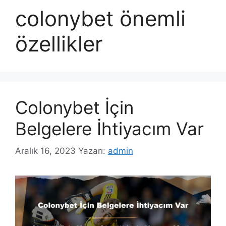
colonybet önemli
özellikler
Colonybet İçin
Belgelere İhtiyacım Var
Aralık 16, 2023
Yazarı:
admin