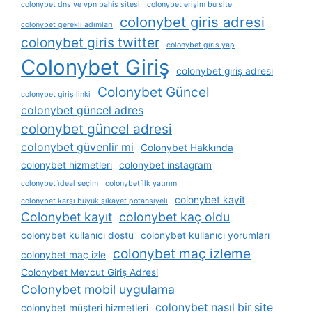
colonybet dns ve vpn bahis sitesi
colonybet erişim bu site
colonybet giris adresi
colonybet gerekli adımları
colonybet giris twitter
colonybet giris yap
Colonybet Giriş
colonybet giriş adresi
Colonybet Güncel
colonybet giriş linki
colonybet güncel adres
colonybet güncel adresi
colonybet güvenlir mi
Colonybet Hakkında
colonybet hizmetleri
colonybet instagram
colonybet i̇deal seçim
colonybet i̇lk yatırım
colonybet kayit
colonybet karşı büyük şikayet potansiyeli
Colonybet kayıt
colonybet kaç oldu
colonybet kullanıcı dostu
colonybet kullanıcı yorumları
colonybet maç izleme
colonybet maç izle
Colonybet Mevcut Giriş Adresi
Colonybet mobil uygulama
colonybet nasıl bir site
colonybet müşteri hizmetleri