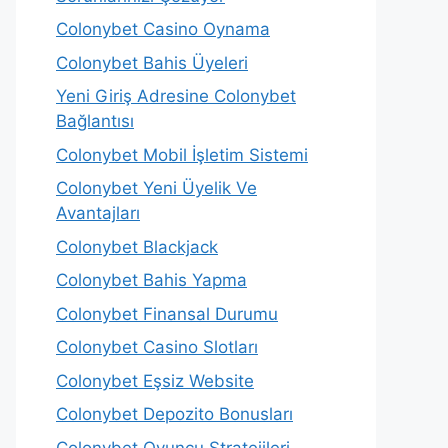
Colonybet Casino Oynama
Colonybet Bahis Üyeleri
Yeni Giriş Adresine Colonybet
Bağlantısı
Colonybet Mobil İşletim Sistemi
Colonybet Yeni Üyelik Ve
Avantajları
Colonybet Blackjack
Colonybet Bahis Yapma
Colonybet Finansal Durumu
Colonybet Casino Slotları
Colonybet Eşsiz Website
Colonybet Depozito Bonusları
Colonybet Oyuncu Stratejileri