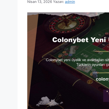
Nisan 13, 2026
Yazarı:
admin