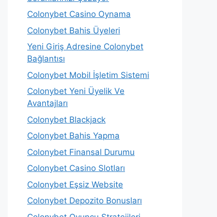
Colonybet Casino Oynama
Colonybet Bahis Üyeleri
Yeni Giriş Adresine Colonybet
Bağlantısı
Colonybet Mobil İşletim Sistemi
Colonybet Yeni Üyelik Ve
Avantajları
Colonybet Blackjack
Colonybet Bahis Yapma
Colonybet Finansal Durumu
Colonybet Casino Slotları
Colonybet Eşsiz Website
Colonybet Depozito Bonusları
Colonybet Oyuncu Stratejileri