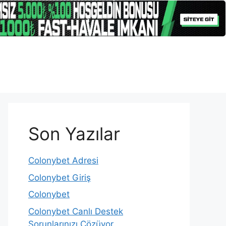
Son Yazılar
Colonybet Adresi
Colonybet Giriş
Colonybet
Colonybet Canlı Destek
Sorunlarınızı Çözüyor