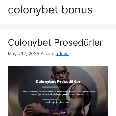
colonybet bonus
Colonybet Prosedürler
Mayıs 12, 2025
Yazarı:
admin