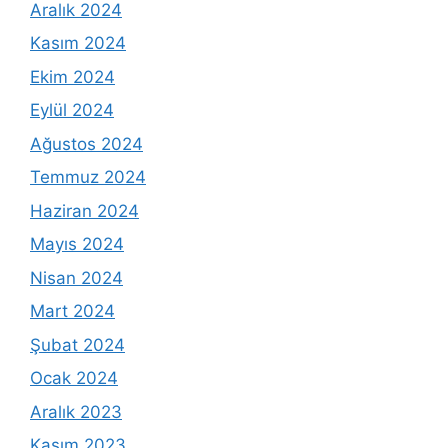
Aralık 2024
Kasım 2024
Ekim 2024
Eylül 2024
Ağustos 2024
Temmuz 2024
Haziran 2024
Mayıs 2024
Nisan 2024
Mart 2024
Şubat 2024
Ocak 2024
Aralık 2023
Kasım 2023