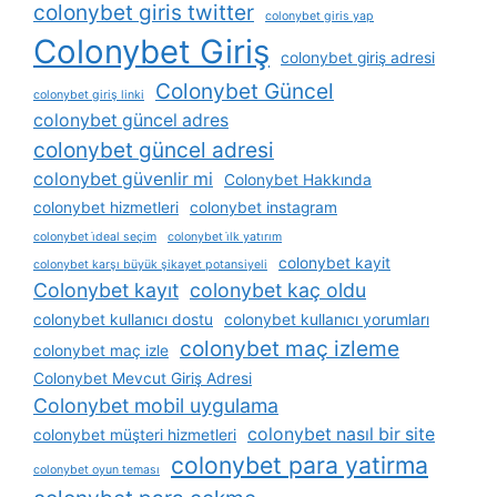
colonybet giris twitter
colonybet giris yap
Colonybet Giriş
colonybet giriş adresi
Colonybet Güncel
colonybet giriş linki
colonybet güncel adres
colonybet güncel adresi
colonybet güvenlir mi
Colonybet Hakkında
colonybet hizmetleri
colonybet instagram
colonybet i̇deal seçim
colonybet i̇lk yatırım
colonybet kayit
colonybet karşı büyük şikayet potansiyeli
Colonybet kayıt
colonybet kaç oldu
colonybet kullanıcı dostu
colonybet kullanıcı yorumları
colonybet maç izleme
colonybet maç izle
Colonybet Mevcut Giriş Adresi
Colonybet mobil uygulama
colonybet nasıl bir site
colonybet müşteri hizmetleri
colonybet para yatirma
colonybet oyun teması