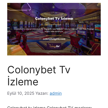
Colonybet Tv
İzleme
Eylül 10, 2025
Yazarı:
admin