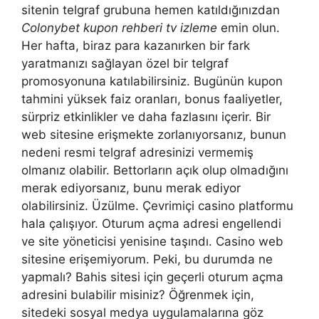
sitenin telgraf grubuna hemen katıldığınızdan
Colonybet kupon rehberi tv izleme
emin olun.
Her hafta, biraz para kazanırken bir fark
yaratmanızı sağlayan özel bir telgraf
promosyonuna katılabilirsiniz. Bugünün kupon
tahmini yüksek faiz oranları, bonus faaliyetler,
sürpriz etkinlikler ve daha fazlasını içerir. Bir
web sitesine erişmekte zorlanıyorsanız, bunun
nedeni resmi telgraf adresinizi vermemiş
olmanız olabilir. Bettorların açık olup olmadığını
merak ediyorsanız, bunu merak ediyor
olabilirsiniz. Üzülme. Çevrimiçi casino platformu
hala çalışıyor. Oturum açma adresi engellendi
ve site yöneticisi yenisine taşındı. Casino web
sitesine erişemiyorum. Peki, bu durumda ne
yapmalı? Bahis sitesi için geçerli oturum açma
adresini bulabilir misiniz? Öğrenmek için,
sitedeki sosyal medya uygulamalarına göz