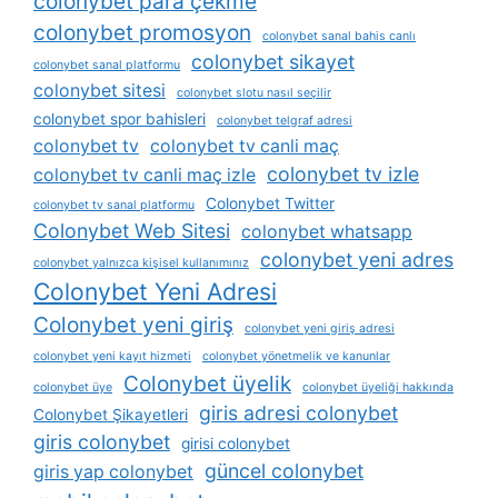
colonybet para çekme
colonybet promosyon
colonybet sanal bahis canlı
colonybet sikayet
colonybet sanal platformu
colonybet sitesi
colonybet slotu nasıl seçilir
colonybet spor bahisleri
colonybet telgraf adresi
colonybet tv
colonybet tv canli maç
colonybet tv izle
colonybet tv canli maç izle
Colonybet Twitter
colonybet tv sanal platformu
Colonybet Web Sitesi
colonybet whatsapp
colonybet yeni adres
colonybet yalnızca kişisel kullanımınız
Colonybet Yeni Adresi
Colonybet yeni giriş
colonybet yeni giriş adresi
colonybet yeni kayıt hizmeti
colonybet yönetmelik ve kanunlar
Colonybet üyelik
colonybet üye
colonybet üyeliği hakkında
giris adresi colonybet
Colonybet Şikayetleri
giris colonybet
girisi colonybet
güncel colonybet
giris yap colonybet