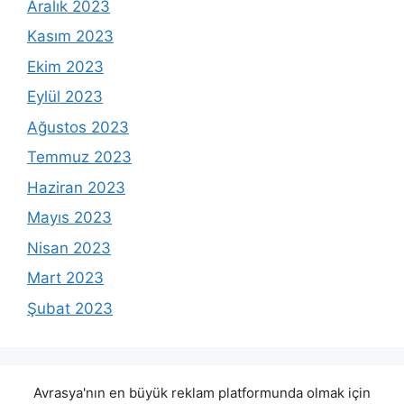
Aralık 2023
Kasım 2023
Ekim 2023
Eylül 2023
Ağustos 2023
Temmuz 2023
Haziran 2023
Mayıs 2023
Nisan 2023
Mart 2023
Şubat 2023
Avrasya'nın en büyük reklam platformunda olmak için