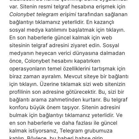
var. Sitenin resmi telgraf hesabına erişmek için
Colonybet telegram erişimi
tarafından sağlanan
bağlantıyı tıklamanız yeterlidir. En kazançlı
sosyal medya katılımını başlatmak için tıklayın.
En son haberlerle güncel kalmak için web
sitesinin telgraf adresini ziyaret edin. Sosyal
medyanın heyecan verici dünyasına dalmadan
önce, Colonybet hesabını kapatırken
operasyonların temel özelliklerini tartışmak için
biraz zaman ayıralım. Mevcut siteye bir bağlantı
için tıklayın. Üzerine tıklamak sizi web sitenizin
profilinin son adresine götürecektir. Bu, sizi bir
bağlantı arama zahmetinden kurtarır. Bu telgraf
konforu büyük önem taşıyor. Sitenin adresini
bulmak için bağlantıyı tıklamanız yeterlidir. Ve
en son haberlerle ve daha fazlası ile güncel
kalmak istiyorsanız, Telegram grubumuza
katılın. Böylece, bu haberi bahse girip