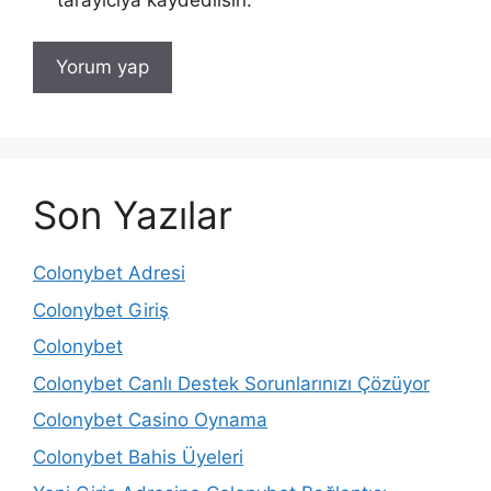
Son Yazılar
Colonybet Adresi
Colonybet Giriş
Colonybet
Colonybet Canlı Destek Sorunlarınızı Çözüyor
Colonybet Casino Oynama
Colonybet Bahis Üyeleri