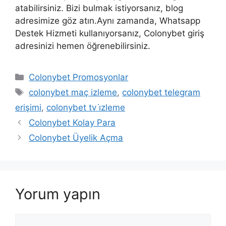
atabilirsiniz. Bizi bulmak istiyorsanız, blog
adresimize göz atın.Aynı zamanda, Whatsapp
Destek Hizmeti kullanıyorsanız, Colonybet giriş
adresinizi hemen öğrenebilirsiniz.
Kategoriler
Colonybet Promosyonlar
Etiketler
colonybet maç izleme
,
colonybet telegram
erişimi
,
colonybet tv i̇zleme
Colonybet Kolay Para
Colonybet Üyelik Açma
Yorum yapın
Yorum