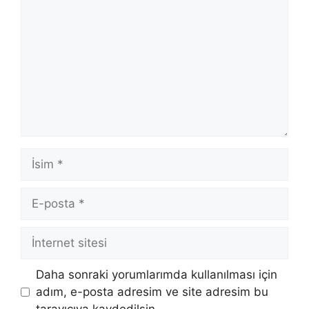
İsim
E-
posta
İnternet
sitesi
Daha sonraki yorumlarımda kullanılması için
adım, e-posta adresim ve site adresim bu
tarayıcıya kaydedilsin.