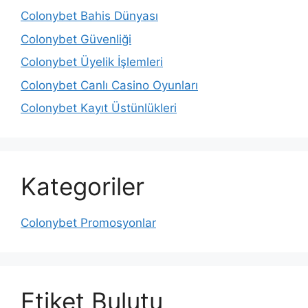
Colonybet Bahis Dünyası
Colonybet Güvenliği
Colonybet Üyelik İşlemleri
Colonybet Canlı Casino Oyunları
Colonybet Kayıt Üstünlükleri
Kategoriler
Colonybet Promosyonlar
Etiket Bulutu