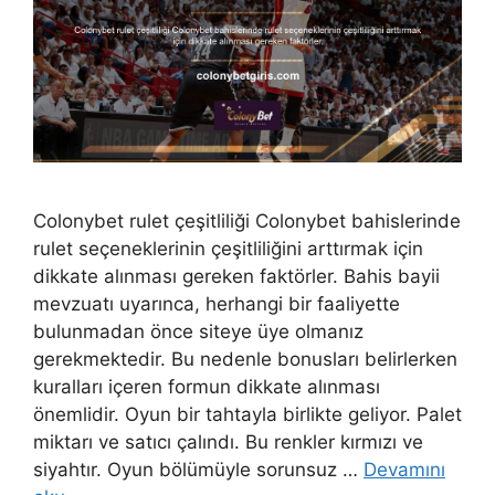
Colonybet rulet çeşitliliği Colonybet bahislerinde
rulet seçeneklerinin çeşitliliğini arttırmak için
dikkate alınması gereken faktörler. Bahis bayii
mevzuatı uyarınca, herhangi bir faaliyette
bulunmadan önce siteye üye olmanız
gerekmektedir. Bu nedenle bonusları belirlerken
kuralları içeren formun dikkate alınması
önemlidir. Oyun bir tahtayla birlikte geliyor. Palet
miktarı ve satıcı çalındı. Bu renkler kırmızı ve
siyahtır. Oyun bölümüyle sorunsuz …
Devamını