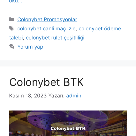
oku…
Kategoriler
Colonybet Promosyonlar
Etiketler
colonybet canli maç izle
,
colonybet ödeme
talebi
,
colonybet rulet çeşitliliği
Yorum yap
Colonybet BTK
Kasım 18, 2023
Yazarı:
admin