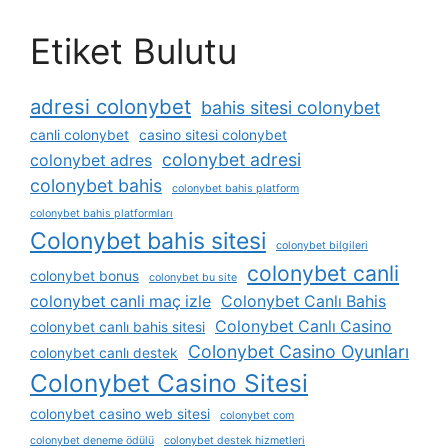
Etiket Bulutu
adresi colonybet
bahis sitesi colonybet
canli colonybet
casino sitesi colonybet
colonybet adresi
colonybet adres
colonybet bahis
colonybet bahis platform
colonybet bahis platformları
Colonybet bahis sitesi
colonybet bilgileri
colonybet canli
colonybet bonus
colonybet bu site
colonybet canli maç izle
Colonybet Canlı Bahis
Colonybet Canlı Casino
colonybet canlı bahis sitesi
Colonybet Casino Oyunları
colonybet canlı destek
Colonybet Casino Sitesi
colonybet casino web sitesi
colonybet com
colonybet deneme ödülü
colonybet destek hizmetleri