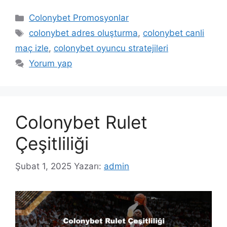
Kategoriler
Colonybet Promosyonlar
Etiketler
colonybet adres oluşturma
,
colonybet canli
maç izle
,
colonybet oyuncu stratejileri
Yorum yap
Colonybet Rulet
Çeşitliliği
Şubat 1, 2025
Yazarı:
admin