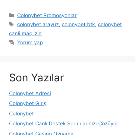
Kategoriler
Colonybet Promosyonlar
Etiketler
colonybet arayüz
,
colonybet btk
,
colonybet
canli maç izle
Yorum yap
Son Yazılar
Colonybet Adresi
Colonybet Giriş
Colonybet
Colonybet Canlı Destek Sorunlarınızı Çözüyor
Colonybet Casino Oynama