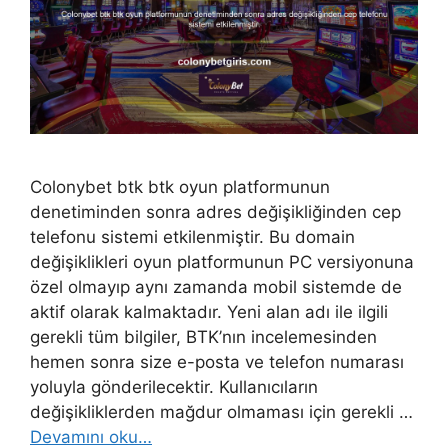
Colonybet btk btk oyun platformunun
denetiminden sonra adres değişikliğinden cep
telefonu sistemi etkilenmiştir. Bu domain
değişiklikleri oyun platformunun PC versiyonuna
özel olmayıp aynı zamanda mobil sistemde de
aktif olarak kalmaktadır. Yeni alan adı ile ilgili
gerekli tüm bilgiler, BTK’nın incelemesinden
hemen sonra size e-posta ve telefon numarası
yoluyla gönderilecektir. Kullanıcıların
değişikliklerden mağdur olmaması için gerekli …
Devamını oku…