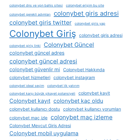
colonybet dns ve vpn bahis sitesi
colonybet erişim bu site
colonybet giris adresi
colonybet gerekli adımları
colonybet giris twitter
colonybet giris yap
Colonybet Giriş
colonybet giriş adresi
Colonybet Güncel
colonybet giriş linki
colonybet güncel adres
colonybet güncel adresi
colonybet güvenlir mi
Colonybet Hakkında
colonybet hizmetleri
colonybet instagram
colonybet i̇deal seçim
colonybet i̇lk yatırım
colonybet kayit
colonybet karşı büyük şikayet potansiyeli
Colonybet kayıt
colonybet kaç oldu
colonybet kullanıcı dostu
colonybet kullanıcı yorumları
colonybet maç izleme
colonybet maç izle
Colonybet Mevcut Giriş Adresi
Colonybet mobil uygulama