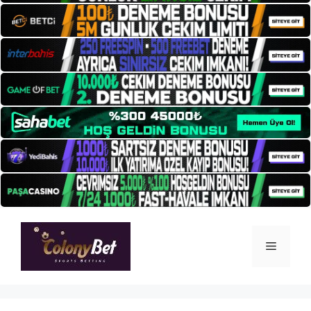
İçeriğe
atla
Menü