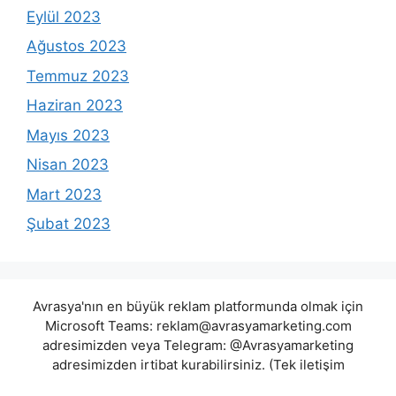
Eylül 2023
Ağustos 2023
Temmuz 2023
Haziran 2023
Mayıs 2023
Nisan 2023
Mart 2023
Şubat 2023
Avrasya'nın en büyük reklam platformunda olmak için
Microsoft Teams:
reklam@avrasyamarketing.com
adresimizden veya Telegram: @Avrasyamarketing
adresimizden irtibat kurabilirsiniz. (Tek iletişim
adreslerimiz teams / telegram ve mail adresimizdir.