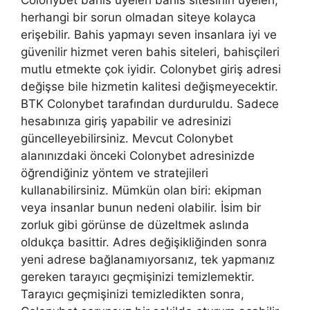
Colonybet bahis üyeleri bahis sitesinin üyeleri,
herhangi bir sorun olmadan siteye kolayca
erişebilir. Bahis yapmayı seven insanlara iyi ve
güvenilir hizmet veren bahis siteleri, bahisçileri
mutlu etmekte çok iyidir. Colonybet giriş adresi
değişse bile hizmetin kalitesi değişmeyecektir.
BTK Colonybet tarafından durduruldu. Sadece
hesabınıza giriş yapabilir ve adresinizi
güncelleyebilirsiniz. Mevcut Colonybet
alanınızdaki önceki Colonybet adresinizde
öğrendiğiniz yöntem ve stratejileri
kullanabilirsiniz. Mümkün olan biri: ekipman
veya insanlar bunun nedeni olabilir. İsim bir
zorluk gibi görünse de düzeltmek aslında
oldukça basittir. Adres değişikliğinden sonra
yeni adrese bağlanamıyorsanız, tek yapmanız
gereken tarayıcı geçmişinizi temizlemektir.
Tarayıcı geçmişinizi temizledikten sonra,