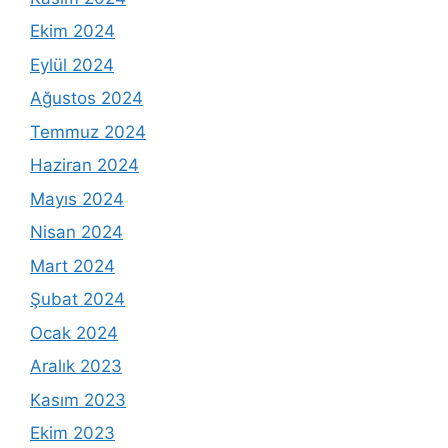
Ekim 2024
Eylül 2024
Ağustos 2024
Temmuz 2024
Haziran 2024
Mayıs 2024
Nisan 2024
Mart 2024
Şubat 2024
Ocak 2024
Aralık 2023
Kasım 2023
Ekim 2023