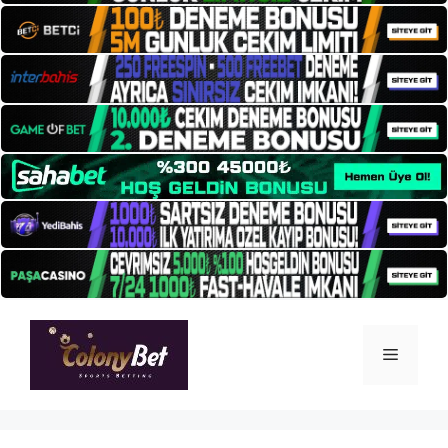
İçeriğe
atla
Menü