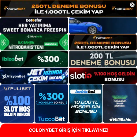
×
COLONYBET GİRİŞ İÇİN TIKLAYINIZ!