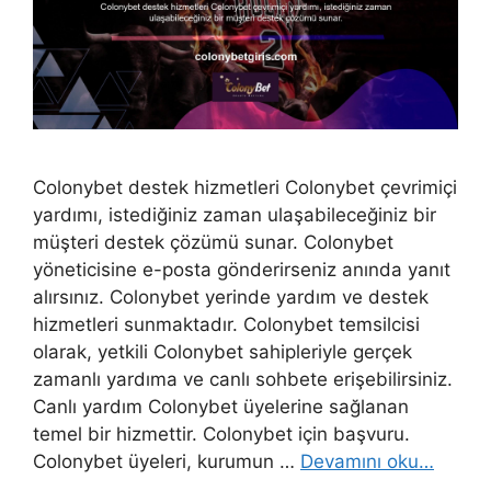
Colonybet destek hizmetleri Colonybet çevrimiçi
yardımı, istediğiniz zaman ulaşabileceğiniz bir
müşteri destek çözümü sunar. Colonybet
yöneticisine e-posta gönderirseniz anında yanıt
alırsınız. Colonybet yerinde yardım ve destek
hizmetleri sunmaktadır. Colonybet temsilcisi
olarak, yetkili Colonybet sahipleriyle gerçek
zamanlı yardıma ve canlı sohbete erişebilirsiniz.
Canlı yardım Colonybet üyelerine sağlanan
temel bir hizmettir. Colonybet için başvuru.
Colonybet üyeleri, kurumun …
Devamını oku…