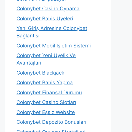
Colonybet Casino Oynama
Colonybet Bahis Üyeleri
Yeni Giriş Adresine Colonybet
Bağlantısı
Colonybet Mobil İşletim Sistemi
Colonybet Yeni Üyelik Ve
Avantajları
Colonybet Blackjack
Colonybet Bahis Yapma
Colonybet Finansal Durumu
Colonybet Casino Slotları
Colonybet Eşsiz Website
Colonybet Depozito Bonusları
Colonybet Oyuncu Stratejileri