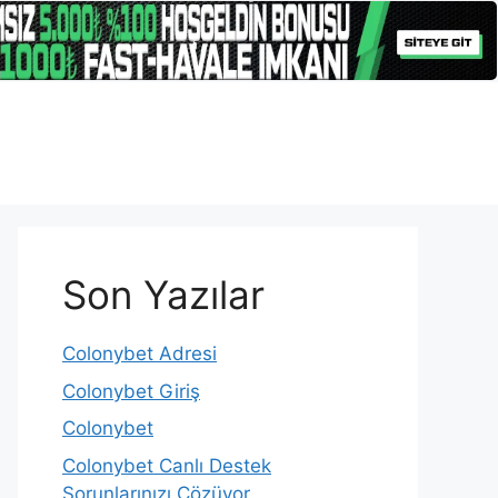
Son Yazılar
Colonybet Adresi
Colonybet Giriş
Colonybet
Colonybet Canlı Destek
Sorunlarınızı Çözüyor