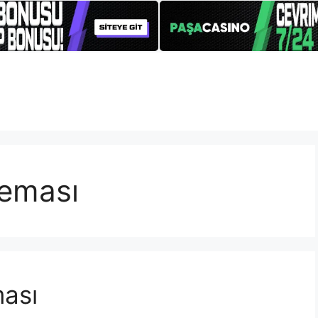
teması
ası