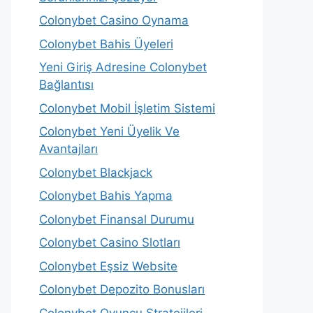
Colonybet Casino Oynama
Colonybet Bahis Üyeleri
Yeni Giriş Adresine Colonybet
Bağlantısı
Colonybet Mobil İşletim Sistemi
Colonybet Yeni Üyelik Ve
Avantajları
Colonybet Blackjack
Colonybet Bahis Yapma
Colonybet Finansal Durumu
Colonybet Casino Slotları
Colonybet Eşsiz Website
Colonybet Depozito Bonusları
Colonybet Oyuncu Stratejileri