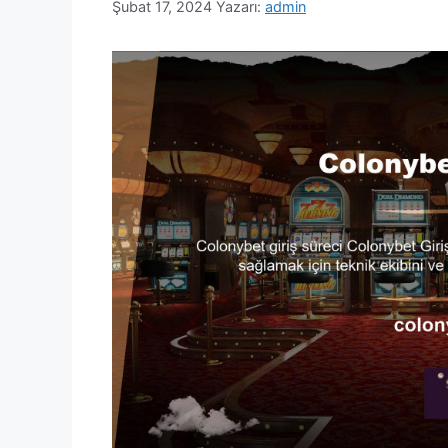
Şubat 17, 2024
Yazarı:
admin