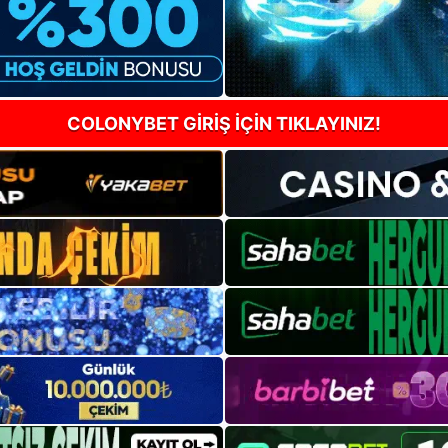
COLONYBET GİRİŞ İÇİN TIKLAYINIZ!