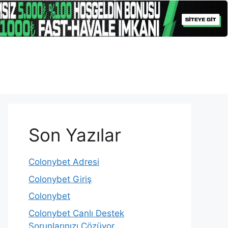
Son Yazılar
Colonybet Adresi
Colonybet Giriş
Colonybet
Colonybet Canlı Destek
Sorunlarınızı Çözüyor