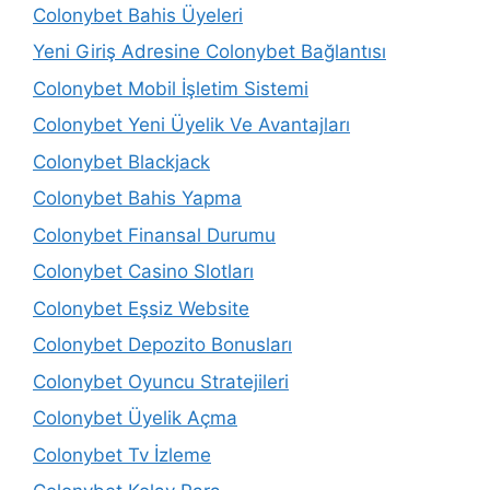
Colonybet Bahis Üyeleri
Yeni Giriş Adresine Colonybet Bağlantısı
Colonybet Mobil İşletim Sistemi
Colonybet Yeni Üyelik Ve Avantajları
Colonybet Blackjack
Colonybet Bahis Yapma
Colonybet Finansal Durumu
Colonybet Casino Slotları
Colonybet Eşsiz Website
Colonybet Depozito Bonusları
Colonybet Oyuncu Stratejileri
Colonybet Üyelik Açma
Colonybet Tv İzleme