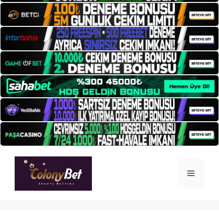
İçeriğe
atla
Menü