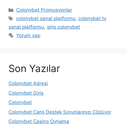
Kategoriler
Colonybet Promosyonlar
Etiketler
colonybet sanal platformu
,
colonybet tv
sanal platformu
,
giris colonybet
Yorum yap
Son Yazılar
Colonybet Adresi
Colonybet Giriş
Colonybet
Colonybet Canlı Destek Sorunlarınızı Çözüyor
Colonybet Casino Oynama