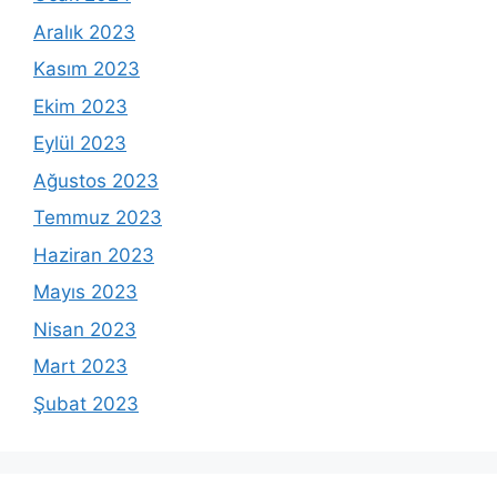
Aralık 2023
Kasım 2023
Ekim 2023
Eylül 2023
Ağustos 2023
Temmuz 2023
Haziran 2023
Mayıs 2023
Nisan 2023
Mart 2023
Şubat 2023