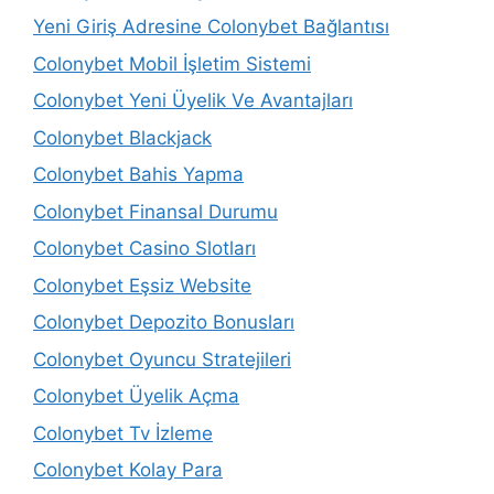
Yeni Giriş Adresine Colonybet Bağlantısı
Colonybet Mobil İşletim Sistemi
Colonybet Yeni Üyelik Ve Avantajları
Colonybet Blackjack
Colonybet Bahis Yapma
Colonybet Finansal Durumu
Colonybet Casino Slotları
Colonybet Eşsiz Website
Colonybet Depozito Bonusları
Colonybet Oyuncu Stratejileri
Colonybet Üyelik Açma
Colonybet Tv İzleme
Colonybet Kolay Para