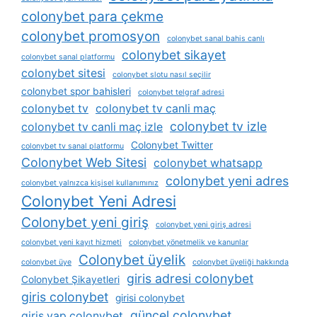
colonybet para çekme
colonybet promosyon
colonybet sanal bahis canlı
colonybet sikayet
colonybet sanal platformu
colonybet sitesi
colonybet slotu nasıl seçilir
colonybet spor bahisleri
colonybet telgraf adresi
colonybet tv
colonybet tv canli maç
colonybet tv izle
colonybet tv canli maç izle
Colonybet Twitter
colonybet tv sanal platformu
Colonybet Web Sitesi
colonybet whatsapp
colonybet yeni adres
colonybet yalnızca kişisel kullanımınız
Colonybet Yeni Adresi
Colonybet yeni giriş
colonybet yeni giriş adresi
colonybet yeni kayıt hizmeti
colonybet yönetmelik ve kanunlar
Colonybet üyelik
colonybet üye
colonybet üyeliği hakkında
giris adresi colonybet
Colonybet Şikayetleri
giris colonybet
girisi colonybet
güncel colonybet
giris yap colonybet