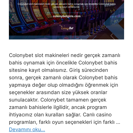
Colonybet slot makineleri nedir gerçek zamanlı
bahis oynamak için öncelikle Colonybet bahis
sitesine kayıt olmalısınız. Giriş sürecinden
sonra, gerçek zamanlı olarak Colonybet bahis
yapmaya değer olup olmadığını öğrenmek için
seçenekler arasından size yüksek oranlar
sunulacaktır. Colonybet tamamen gerçek
zamanlı bahislerle ilgilidir, ancak program
ihtiyacınız olan kuralları sağlar. Canlı casino
programları, farklı oyun seçenekleri için farklı …
Devamını oku…