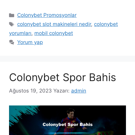
Kategoriler
Colonybet Promosyonlar
Etiketler
colonybet slot makineleri nedir
,
colonybet
yorumları
,
mobil colonybet
Yorum yap
Colonybet Spor Bahis
Ağustos 19, 2023
Yazarı:
admin