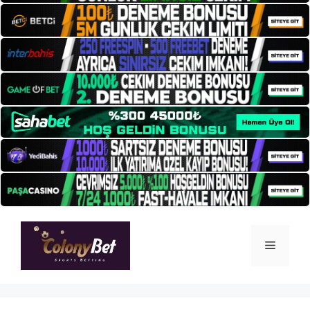
İçeriğe
atla
Menü