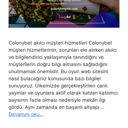
Colonybet akılcı müşteri hizmetleri Colonybet
müşteri hizmetlerinin, sorunları ele alırken akılcı
ve bilgilendirici yaklaşımıyla tanındığını ve
müşterilerin doğru bilgi almasını sağladığını
unutmamak önemlidir. Bu oyun web sitesini
nasıl bulacağınız konusunda bazı bilgiler
sunuyoruz. Ülkemizde gerçekleştirilen canlı
yayınlar ve oyunlara aktif olarak katılan katılımcı
sayısının fazla olması nedeniyle mekân ilgi
gördü. Aynı zamanda en başarılı altyapı …
Devamını oku…