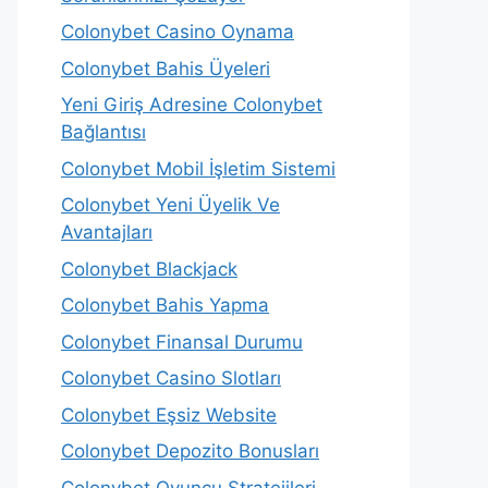
Colonybet Casino Oynama
Colonybet Bahis Üyeleri
Yeni Giriş Adresine Colonybet
Bağlantısı
Colonybet Mobil İşletim Sistemi
Colonybet Yeni Üyelik Ve
Avantajları
Colonybet Blackjack
Colonybet Bahis Yapma
Colonybet Finansal Durumu
Colonybet Casino Slotları
Colonybet Eşsiz Website
Colonybet Depozito Bonusları
Colonybet Oyuncu Stratejileri