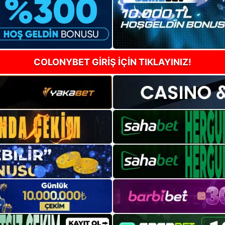
COLONYBET GİRİŞ İÇİN TIKLAYINIZ!