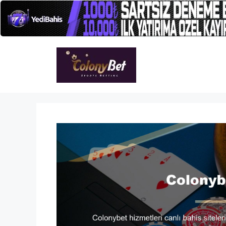
İçeriğe
atla