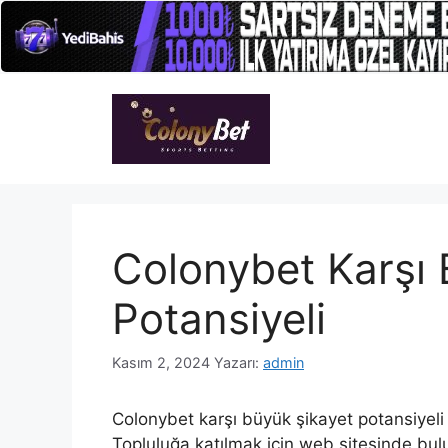
İçeriğe
atla
Colonybet Karşı 
Potansiyeli
Kasım 2, 2024
Yazarı:
admin
Colonybet karşı büyük şikayet potansiyeli k
Topluluğa katılmak için web sitesinde bulun