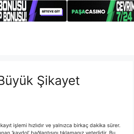
Büyük Şikayet
ayıt işlemi hızlıdır ve yalnızca birkaç dakika sürer.
an ‘kaydol’ bağlantısını tıklamanız yeterlidir. Bu