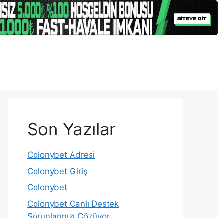
Son Yazılar
Colonybet Adresi
Colonybet Giriş
Colonybet
Colonybet Canlı Destek
Sorunlarınızı Çözüyor