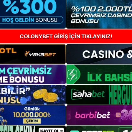
COLONYBET GİRİŞ İÇİN TIKLAYINIZ!