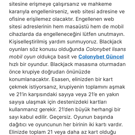
sitesine erişmeye çalışırsanız ve mahkeme
kararıyla engellenirseniz, web sitesi adresine ve
ofisine erişilemez olacaktır. Engellenen web
sitesi adreslerinin hem masaüstü hem de mobil
cihazlarda da engelleneceğini lütfen unutmayın.
Kişiselleştirilmiş yardım sunmuyoruz. Blackjack
oyunları söz konusu olduğunda
Colonybet lisans
mobil oyun
oldukça basit ve
Colonybet Güncel
hızlı bir oyundur. Blackjack masasına oturmadan
önce krupiye doğrudan önünüzde
konumlanacaktır. Esasen, elinizden bir kart
çekmek istiyorsanız, krupiyenin toplamını aşmak
ve 21’in karşısındaki sayıya veya 21’e en yakın
sayıya ulaşmak için destenizdeki kartları
kullanmanız gerekir. 21’den büyük herhangi bir
sayı kabul edilir. Geçersiz. Oyunun başında
dağıtıcı ve oyuncunun her birinin iki kartı vardır.
Elinizde toplam 21 veya daha az kart olduğu