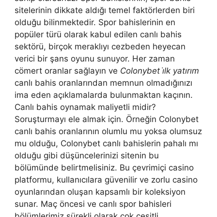
sitelerinin dikkate aldığı temel faktörlerden biri
olduğu bilinmektedir. Spor bahislerinin en
popüler türü olarak kabul edilen canlı bahis
sektörü, birçok meraklıyı cezbeden heyecan
verici bir şans oyunu sunuyor. Her zaman
cömert oranlar sağlayın ve
Colonybet i̇lk yatırım
canlı bahis oranlarından memnun olmadığınızı
ima eden açıklamalarda bulunmaktan kaçının.
Canlı bahis oynamak maliyetli midir?
Soruşturmayı ele almak için. Örneğin Colonybet
canlı bahis oranlarının olumlu mu yoksa olumsuz
mu olduğu, Colonybet canlı bahislerin pahalı mı
olduğu gibi düşüncelerinizi sitenin bu
bölümünde belirtmelisiniz. Bu çevrimiçi casino
platformu, kullanıcılara güvenilir ve zorlu casino
oyunlarından oluşan kapsamlı bir koleksiyon
sunar. Maç öncesi ve canlı spor bahisleri
bölümlerimiz sürekli olarak çok çeşitli