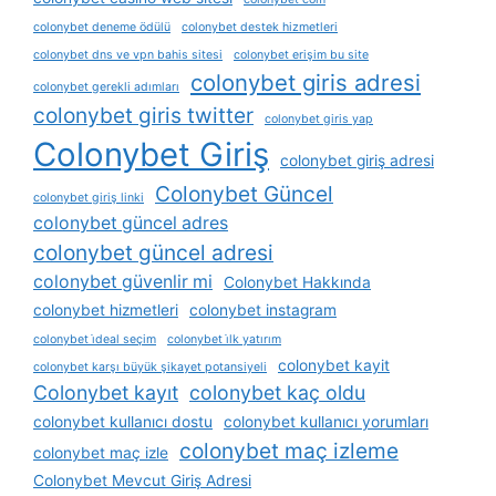
colonybet deneme ödülü
colonybet destek hizmetleri
colonybet dns ve vpn bahis sitesi
colonybet erişim bu site
colonybet giris adresi
colonybet gerekli adımları
colonybet giris twitter
colonybet giris yap
Colonybet Giriş
colonybet giriş adresi
Colonybet Güncel
colonybet giriş linki
colonybet güncel adres
colonybet güncel adresi
colonybet güvenlir mi
Colonybet Hakkında
colonybet hizmetleri
colonybet instagram
colonybet i̇deal seçim
colonybet i̇lk yatırım
colonybet kayit
colonybet karşı büyük şikayet potansiyeli
Colonybet kayıt
colonybet kaç oldu
colonybet kullanıcı dostu
colonybet kullanıcı yorumları
colonybet maç izleme
colonybet maç izle
Colonybet Mevcut Giriş Adresi