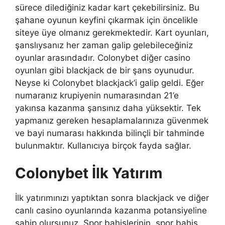
sürece dilediğiniz kadar kart çekebilirsiniz. Bu
şahane oyunun keyfini çıkarmak için öncelikle
siteye üye olmanız gerekmektedir. Kart oyunları,
şanslıysanız her zaman galip gelebileceğiniz
oyunlar arasındadır. Colonybet diğer casino
oyunları gibi blackjack de bir şans oyunudur.
Neyse ki Colonybet blackjack’i galip geldi. Eğer
numaranız krupiyenin numarasından 21’e
yakınsa kazanma şansınız daha yüksektir. Tek
yapmanız gereken hesaplamalarınıza güvenmek
ve bayi numarası hakkında bilinçli bir tahminde
bulunmaktır. Kullanıcıya birçok fayda sağlar.
Colonybet İlk Yatırım
İlk yatırımınızı yaptıktan sonra blackjack ve diğer
canlı casino oyunlarında kazanma potansiyeline
sahip olursunuz. Spor bahislerinin, spor bahis