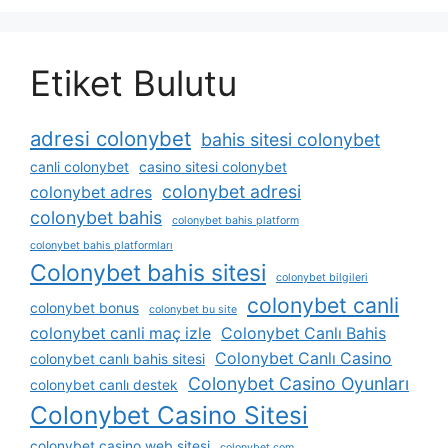
Etiket Bulutu
adresi colonybet
bahis sitesi colonybet
canli colonybet
casino sitesi colonybet
colonybet adresi
colonybet adres
colonybet bahis
colonybet bahis platform
colonybet bahis platformları
Colonybet bahis sitesi
colonybet bilgileri
colonybet canli
colonybet bonus
colonybet bu site
colonybet canli maç izle
Colonybet Canlı Bahis
Colonybet Canlı Casino
colonybet canlı bahis sitesi
Colonybet Casino Oyunları
colonybet canlı destek
Colonybet Casino Sitesi
colonybet casino web sitesi
colonybet com