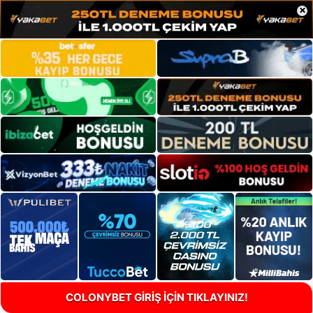
×
COLONYBET GİRİŞ İÇİN TIKLAYINIZ!