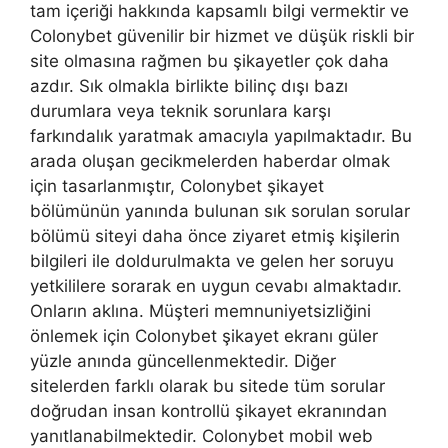
tam içeriği hakkında kapsamlı bilgi vermektir ve
Colonybet güvenilir bir hizmet ve düşük riskli bir
site olmasına rağmen bu şikayetler çok daha
azdır. Sık olmakla birlikte bilinç dışı bazı
durumlara veya teknik sorunlara karşı
farkındalık yaratmak amacıyla yapılmaktadır. Bu
arada oluşan gecikmelerden haberdar olmak
için tasarlanmıştır, Colonybet şikayet
bölümünün yanında bulunan sık sorulan sorular
bölümü siteyi daha önce ziyaret etmiş kişilerin
bilgileri ile doldurulmakta ve gelen her soruyu
yetkililere sorarak en uygun cevabı almaktadır.
Onların aklına. Müşteri memnuniyetsizliğini
önlemek için Colonybet şikayet ekranı güler
yüzle anında güncellenmektedir. Diğer
sitelerden farklı olarak bu sitede tüm sorular
doğrudan insan kontrollü şikayet ekranından
yanıtlanabilmektedir. Colonybet mobil web