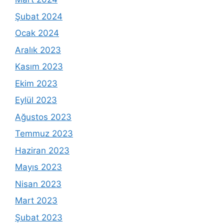
Şubat 2024
Ocak 2024
Aralık 2023
Kasım 2023
Ekim 2023
Eylül 2023
Ağustos 2023
Temmuz 2023
Haziran 2023
Mayıs 2023
Nisan 2023
Mart 2023
Şubat 2023