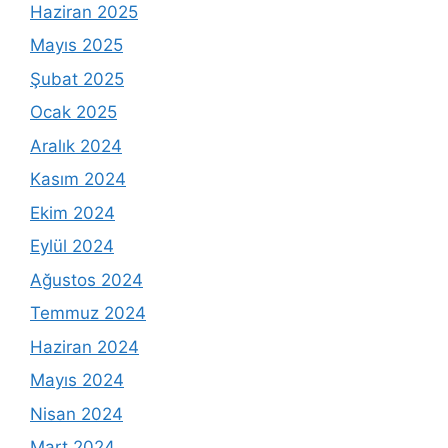
Haziran 2025
Mayıs 2025
Şubat 2025
Ocak 2025
Aralık 2024
Kasım 2024
Ekim 2024
Eylül 2024
Ağustos 2024
Temmuz 2024
Haziran 2024
Mayıs 2024
Nisan 2024
Mart 2024