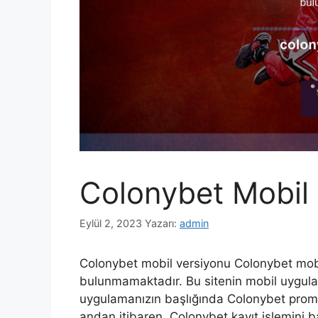
Colonybet Mobil
Eylül 2, 2023
Yazarı:
admin
Colonybet mobil versiyonu Colonybet mobil
bulunmamaktadır. Bu sitenin mobil uygul
uygulamanızın başlığında Colonybet promo
andan itibaren, Colonybet kayıt işlemini b