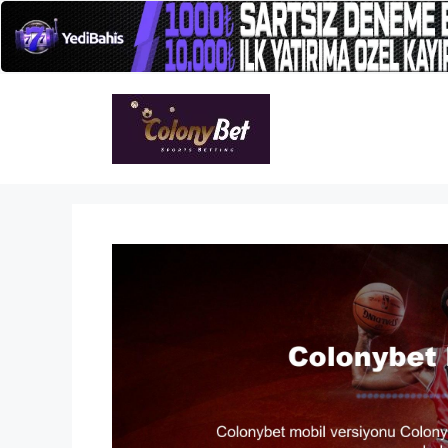
İçeriğe
atla