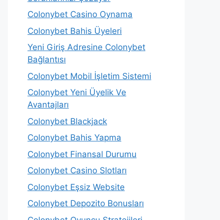
Colonybet Casino Oynama
Colonybet Bahis Üyeleri
Yeni Giriş Adresine Colonybet
Bağlantısı
Colonybet Mobil İşletim Sistemi
Colonybet Yeni Üyelik Ve
Avantajları
Colonybet Blackjack
Colonybet Bahis Yapma
Colonybet Finansal Durumu
Colonybet Casino Slotları
Colonybet Eşsiz Website
Colonybet Depozito Bonusları
Colonybet Oyuncu Stratejileri