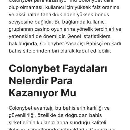
Colonybet para kazanıyor mu Colonybet karlı
olup olmaması, kullanıcı için yüksek faiz oranına
ve aksi halde tahakkuk eden yüksek bonus
seviyesine bağlıdır. Bu bağlamda kullanıcı
gruplarının casino oyunlarına yönelik tercihleri ​​ve
yetenekleri de önemlidir. Genel istatistiklere
bakıldığında, Colonybet Yasadışı Bahisçi en karlı
bahis sitelerinden biri olarak kabul edilebilir.
Colonybet Faydaları
Nelerdir Para
Kazanıyor Mu
Colonybet avantajı, bu bahislerin karlılığı ve
güvenilirliği, özellikle de doğrudan bahis
şirketlerinin kullanıcılarına sunduğu kaliteli
iletişim hizmetlerinde yatmaktadır. Cebinizi ve