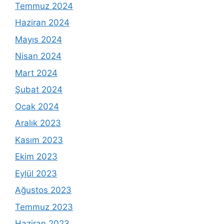
Temmuz 2024
Haziran 2024
Mayıs 2024
Nisan 2024
Mart 2024
Şubat 2024
Ocak 2024
Aralık 2023
Kasım 2023
Ekim 2023
Eylül 2023
Ağustos 2023
Temmuz 2023
Haziran 2023