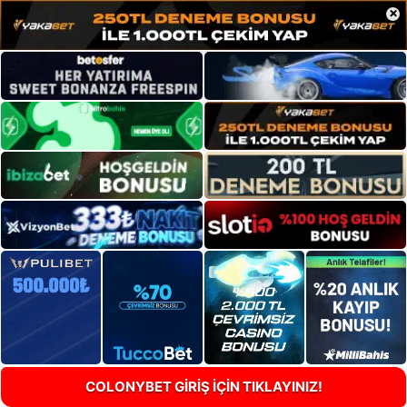
×
COLONYBET GİRİŞ İÇİN TIKLAYINIZ!