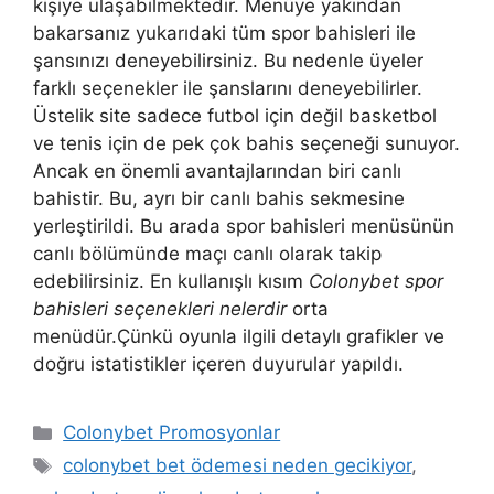
kişiye ulaşabilmektedir. Menüye yakından
bakarsanız yukarıdaki tüm spor bahisleri ile
şansınızı deneyebilirsiniz. Bu nedenle üyeler
farklı seçenekler ile şanslarını deneyebilirler.
Üstelik site sadece futbol için değil basketbol
ve tenis için de pek çok bahis seçeneği sunuyor.
Ancak en önemli avantajlarından biri canlı
bahistir. Bu, ayrı bir canlı bahis sekmesine
yerleştirildi. Bu arada spor bahisleri menüsünün
canlı bölümünde maçı canlı olarak takip
edebilirsiniz. En kullanışlı kısım
Colonybet spor
bahisleri seçenekleri nelerdir
orta
menüdür.Çünkü oyunla ilgili detaylı grafikler ve
doğru istatistikler içeren duyurular yapıldı.
Kategoriler
Colonybet Promosyonlar
Etiketler
colonybet bet ödemesi neden gecikiyor
,