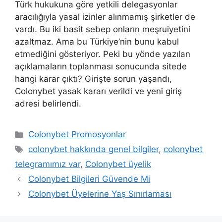
Türk hukukuna göre yetkili delegasyonlar
aracılığıyla yasal izinler alınmamış şirketler de
vardı. Bu iki basit sebep onların meşruiyetini
azaltmaz. Ama bu Türkiye’nin bunu kabul
etmediğini gösteriyor. Peki bu yönde yazılan
açıklamaların toplanması sonucunda sitede
hangi karar çıktı? Girişte sorun yaşandı,
Colonybet yasak kararı verildi ve yeni giriş
adresi belirlendi.
Kategoriler
Colonybet Promosyonlar
Etiketler
colonybet hakkında genel bilgiler
,
colonybet
telegramımız var
,
Colonybet üyelik
Colonybet Bilgileri Güvende Mi
Colonybet Üyelerine Yaş Sınırlaması