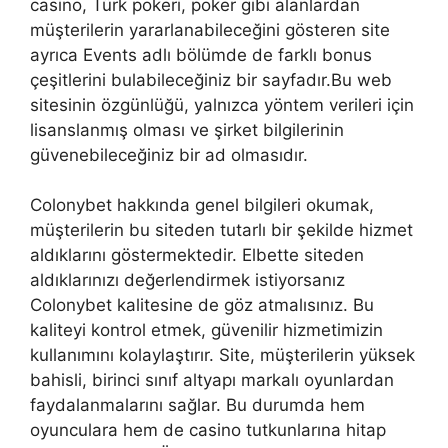
casino, Türk pokeri, poker gibi alanlardan
müşterilerin yararlanabileceğini gösteren site
ayrıca Events adlı bölümde de farklı bonus
çeşitlerini bulabileceğiniz bir sayfadır.Bu web
sitesinin özgünlüğü, yalnızca yöntem verileri için
lisanslanmış olması ve şirket bilgilerinin
güvenebileceğiniz bir ad olmasıdır.
Colonybet hakkında genel bilgileri okumak,
müşterilerin bu siteden tutarlı bir şekilde hizmet
aldıklarını göstermektedir. Elbette siteden
aldıklarınızı değerlendirmek istiyorsanız
Colonybet kalitesine de göz atmalısınız. Bu
kaliteyi kontrol etmek, güvenilir hizmetimizin
kullanımını kolaylaştırır. Site, müşterilerin yüksek
bahisli, birinci sınıf altyapı markalı oyunlardan
faydalanmalarını sağlar. Bu durumda hem
oyunculara hem de casino tutkunlarına hitap