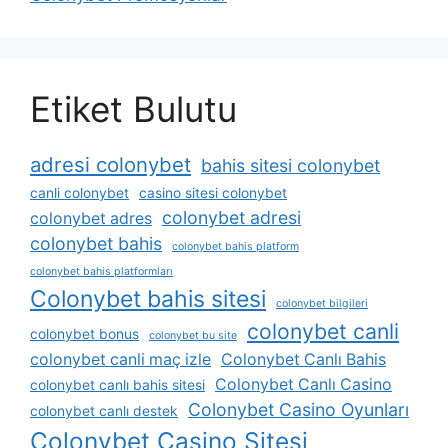
Etiket Bulutu
adresi colonybet
bahis sitesi colonybet
canli colonybet
casino sitesi colonybet
colonybet adresi
colonybet adres
colonybet bahis
colonybet bahis platform
colonybet bahis platformları
Colonybet bahis sitesi
colonybet bilgileri
colonybet canli
colonybet bonus
colonybet bu site
colonybet canli maç izle
Colonybet Canlı Bahis
Colonybet Canlı Casino
colonybet canlı bahis sitesi
Colonybet Casino Oyunları
colonybet canlı destek
Colonybet Casino Sitesi