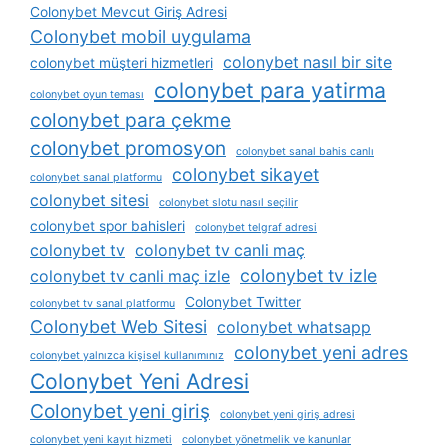
Colonybet Mevcut Giriş Adresi
Colonybet mobil uygulama
colonybet nasıl bir site
colonybet müşteri hizmetleri
colonybet para yatirma
colonybet oyun teması
colonybet para çekme
colonybet promosyon
colonybet sanal bahis canlı
colonybet sikayet
colonybet sanal platformu
colonybet sitesi
colonybet slotu nasıl seçilir
colonybet spor bahisleri
colonybet telgraf adresi
colonybet tv
colonybet tv canli maç
colonybet tv izle
colonybet tv canli maç izle
Colonybet Twitter
colonybet tv sanal platformu
Colonybet Web Sitesi
colonybet whatsapp
colonybet yeni adres
colonybet yalnızca kişisel kullanımınız
Colonybet Yeni Adresi
Colonybet yeni giriş
colonybet yeni giriş adresi
colonybet yeni kayıt hizmeti
colonybet yönetmelik ve kanunlar