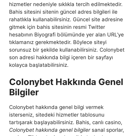
hizmetler nedeniyle sıklıkla tercih edilmektedir.
Bahis sitesini sitenin güncel adres bilgileri ile
rahatlıkla kullanabilirsiniz. Güncel site adresine
gitmek için bahis sitesinin resmi Twitter
hesabının Biyografi bölümünde yer alan URL’ye
tıklamanız gerekmektedir. Böylece siteyi
sorunsuz bir şekilde kullanabilirsiniz. Colonybet
son adresi hakkında bilgi içeren bir sayfayı
kolayca başlatabilirsiniz.
Colonybet Hakkında Genel
Bilgiler
Colonybet hakkında genel bilgi vermek
isterseniz, sitedeki hizmetler tablosunu
tartışarak başlayabilirsiniz. Bahis, canlı casino,
Colonybet hakkında genel bilgiler
sanal sporlar,