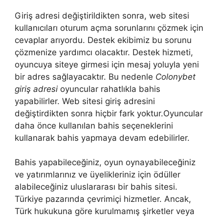
Giriş adresi değiştirildikten sonra, web sitesi
kullanıcıları oturum açma sorunlarını çözmek için
cevaplar arıyordu. Destek ekibimiz bu sorunu
çözmenize yardımcı olacaktır. Destek hizmeti,
oyuncuya siteye girmesi için mesaj yoluyla yeni
bir adres sağlayacaktır. Bu nedenle
Colonybet
giriş adresi
oyuncular rahatlıkla bahis
yapabilirler. Web sitesi giriş adresini
değiştirdikten sonra hiçbir fark yoktur.Oyuncular
daha önce kullanılan bahis seçeneklerini
kullanarak bahis yapmaya devam edebilirler.
Bahis yapabileceğiniz, oyun oynayabileceğiniz
ve yatırımlarınız ve üyelikleriniz için ödüller
alabileceğiniz uluslararası bir bahis sitesi.
Türkiye pazarında çevrimiçi hizmetler. Ancak,
Türk hukukuna göre kurulmamış şirketler veya