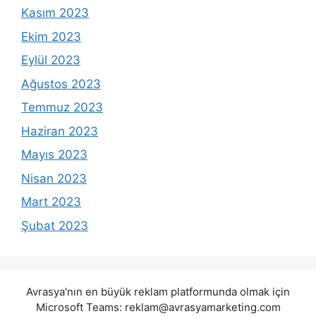
Kasım 2023
Ekim 2023
Eylül 2023
Ağustos 2023
Temmuz 2023
Haziran 2023
Mayıs 2023
Nisan 2023
Mart 2023
Şubat 2023
Avrasya'nın en büyük reklam platformunda olmak için
Microsoft Teams:
reklam@avrasyamarketing.com