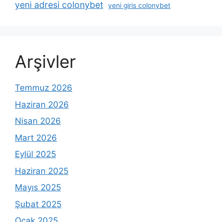
yeni adresi colonybet
yeni giris colonybet
Arşivler
Temmuz 2026
Haziran 2026
Nisan 2026
Mart 2026
Eylül 2025
Haziran 2025
Mayıs 2025
Şubat 2025
Ocak 2025