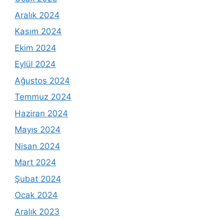
Aralık 2024
Kasım 2024
Ekim 2024
Eylül 2024
Ağustos 2024
Temmuz 2024
Haziran 2024
Mayıs 2024
Nisan 2024
Mart 2024
Şubat 2024
Ocak 2024
Aralık 2023