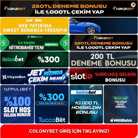
×
COLONYBET GİRİŞ İÇİN TIKLAYINIZ!