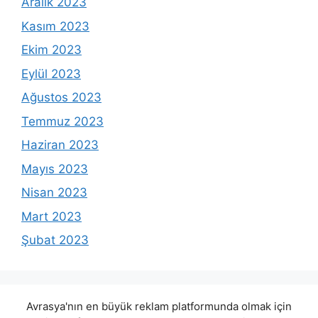
Aralık 2023
Kasım 2023
Ekim 2023
Eylül 2023
Ağustos 2023
Temmuz 2023
Haziran 2023
Mayıs 2023
Nisan 2023
Mart 2023
Şubat 2023
Avrasya'nın en büyük reklam platformunda olmak için