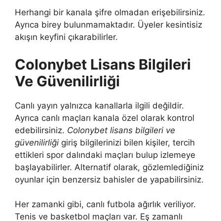
Herhangi bir kanala şifre olmadan erişebilirsiniz.
Ayrıca birey bulunmamaktadır. Üyeler kesintisiz
akışın keyfini çıkarabilirler.
Colonybet Lisans Bilgileri
Ve Güvenilirliği
Canlı yayın yalnızca kanallarla ilgili değildir.
Ayrıca canlı maçları kanala özel olarak kontrol
edebilirsiniz.
Colonybet lisans bilgileri ve
güvenilirliği
giriş bilgilerinizi bilen kişiler, tercih
ettikleri spor dalındaki maçları bulup izlemeye
başlayabilirler. Alternatif olarak, gözlemlediğiniz
oyunlar için benzersiz bahisler de yapabilirsiniz.
Her zamanki gibi, canlı futbola ağırlık veriliyor.
Tenis ve basketbol maçları var. Eş zamanlı