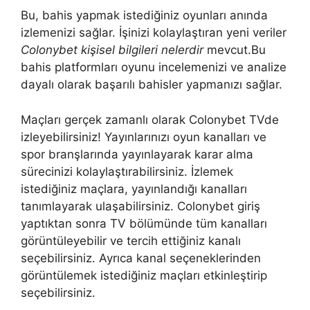
Bu, bahis yapmak istediğiniz oyunları anında
izlemenizi sağlar. İşinizi kolaylaştıran yeni veriler
Colonybet kişisel bilgileri nelerdir
mevcut.Bu
bahis platformları oyunu incelemenizi ve analize
dayalı olarak başarılı bahisler yapmanızı sağlar.
Maçları gerçek zamanlı olarak Colonybet TVde
izleyebilirsiniz! Yayınlarınızı oyun kanalları ve
spor branşlarında yayınlayarak karar alma
sürecinizi kolaylaştırabilirsiniz. İzlemek
istediğiniz maçlara, yayınlandığı kanalları
tanımlayarak ulaşabilirsiniz. Colonybet giriş
yaptıktan sonra TV bölümünde tüm kanalları
görüntüleyebilir ve tercih ettiğiniz kanalı
seçebilirsiniz. Ayrıca kanal seçeneklerinden
görüntülemek istediğiniz maçları etkinleştirip
seçebilirsiniz.