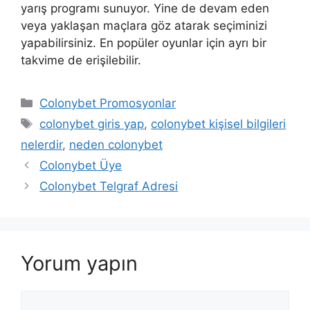
yarış programı sunuyor. Yine de devam eden
veya yaklaşan maçlara göz atarak seçiminizi
yapabilirsiniz. En popüler oyunlar için ayrı bir
takvime de erişilebilir.
Kategoriler
Colonybet Promosyonlar
Etiketler
colonybet giris yap
,
colonybet kişisel bilgileri
nelerdir
,
neden colonybet
Colonybet Üye
Colonybet Telgraf Adresi
Yorum yapın
Yorum