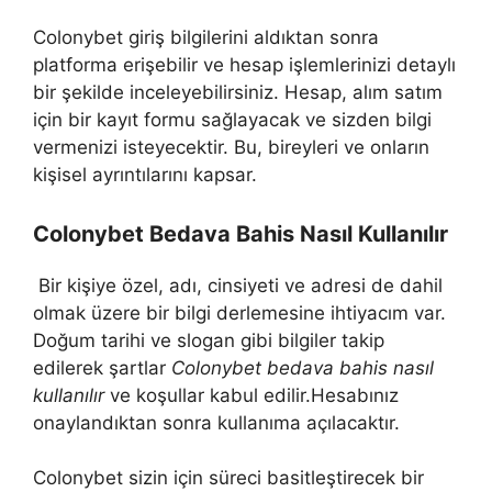
Colonybet giriş bilgilerini aldıktan sonra
platforma erişebilir ve hesap işlemlerinizi detaylı
bir şekilde inceleyebilirsiniz. Hesap, alım satım
için bir kayıt formu sağlayacak ve sizden bilgi
vermenizi isteyecektir. Bu, bireyleri ve onların
kişisel ayrıntılarını kapsar.
Colonybet Bedava Bahis Nasıl Kullanılır
Bir kişiye özel, adı, cinsiyeti ve adresi de dahil
olmak üzere bir bilgi derlemesine ihtiyacım var.
Doğum tarihi ve slogan gibi bilgiler takip
edilerek şartlar
Colonybet bedava bahis nasıl
kullanılır
ve koşullar kabul edilir.Hesabınız
onaylandıktan sonra kullanıma açılacaktır.
Colonybet sizin için süreci basitleştirecek bir