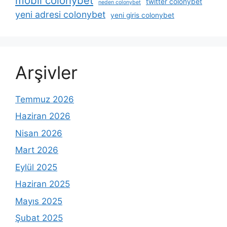
mobil colonybet
twitter colonybet
neden colonybet
yeni adresi colonybet
yeni giris colonybet
Arşivler
Temmuz 2026
Haziran 2026
Nisan 2026
Mart 2026
Eylül 2025
Haziran 2025
Mayıs 2025
Şubat 2025