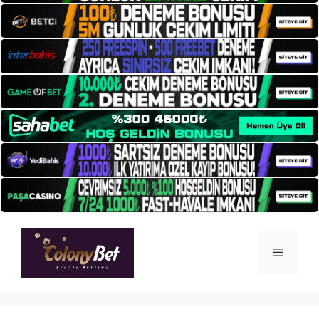
İçeriğe
atla
Menü