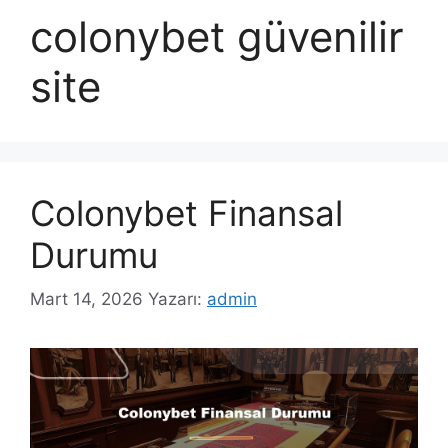
colonybet güvenilir
site
Colonybet Finansal
Durumu
Mart 14, 2026
Yazarı:
admin