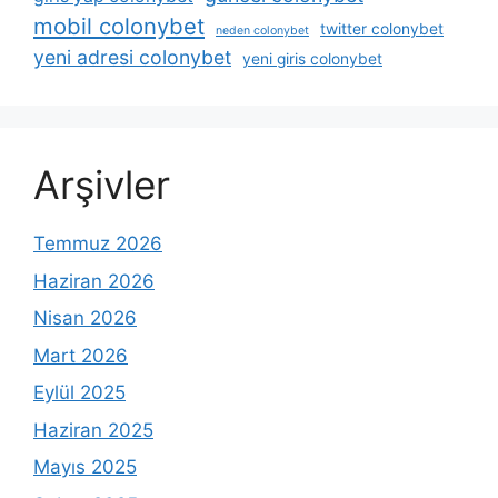
mobil colonybet
twitter colonybet
neden colonybet
yeni adresi colonybet
yeni giris colonybet
Arşivler
Temmuz 2026
Haziran 2026
Nisan 2026
Mart 2026
Eylül 2025
Haziran 2025
Mayıs 2025