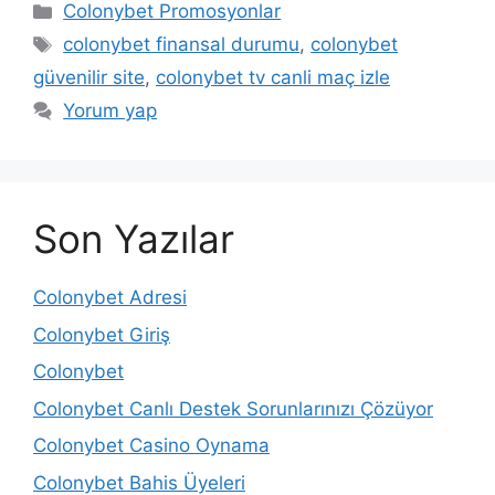
Kategoriler
Colonybet Promosyonlar
Etiketler
colonybet finansal durumu
,
colonybet
güvenilir site
,
colonybet tv canli maç izle
Yorum yap
Son Yazılar
Colonybet Adresi
Colonybet Giriş
Colonybet
Colonybet Canlı Destek Sorunlarınızı Çözüyor
Colonybet Casino Oynama
Colonybet Bahis Üyeleri