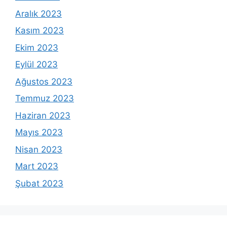
Aralık 2023
Kasım 2023
Ekim 2023
Eylül 2023
Ağustos 2023
Temmuz 2023
Haziran 2023
Mayıs 2023
Nisan 2023
Mart 2023
Şubat 2023