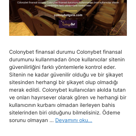
Colonybet finansal durumu Colonybet finansal
durumunu kullanmadan önce kullanıcılar sitenin
güvenilirliğini farklı yöntemlerle kontrol eder.
Sitenin ne kadar güvenilir olduğu ve bir şikayet
sitesinden herhangi bir şikayet olup olmadığı
merak edildi. Colonybet kullanıcıları akılda tutan
ve onları hayırsever olarak gören ve herhangi bir
kullanıcının kurbanı olmadan ilerleyen bahis
sitelerinden biri olduğunu bilmelisiniz. Ödeme
sorunu olmayan …
Devamını oku…