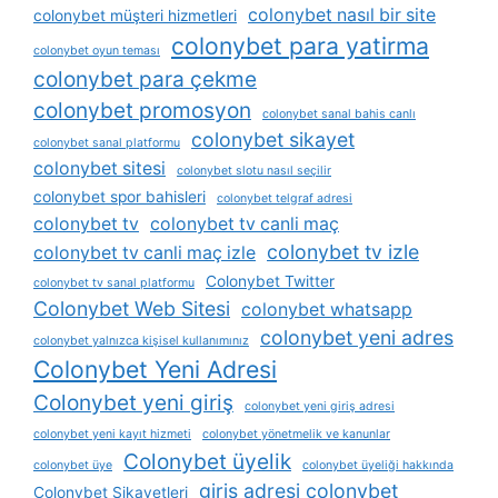
colonybet nasıl bir site
colonybet müşteri hizmetleri
colonybet para yatirma
colonybet oyun teması
colonybet para çekme
colonybet promosyon
colonybet sanal bahis canlı
colonybet sikayet
colonybet sanal platformu
colonybet sitesi
colonybet slotu nasıl seçilir
colonybet spor bahisleri
colonybet telgraf adresi
colonybet tv
colonybet tv canli maç
colonybet tv izle
colonybet tv canli maç izle
Colonybet Twitter
colonybet tv sanal platformu
Colonybet Web Sitesi
colonybet whatsapp
colonybet yeni adres
colonybet yalnızca kişisel kullanımınız
Colonybet Yeni Adresi
Colonybet yeni giriş
colonybet yeni giriş adresi
colonybet yeni kayıt hizmeti
colonybet yönetmelik ve kanunlar
Colonybet üyelik
colonybet üye
colonybet üyeliği hakkında
giris adresi colonybet
Colonybet Şikayetleri