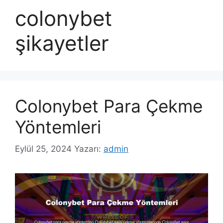
colonybet
şikayetler
Colonybet Para Çekme
Yöntemleri
Eylül 25, 2024
Yazarı:
admin