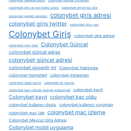
colonybet deneme ödülü
colonybet destek hizmetleri
colonybet dns ve vpn bahis sitesi
colonybet erişim bu site
colonybet giris adresi
colonybet gerekli adımları
colonybet giris twitter
colonybet giris yap
Colonybet Giriş
colonybet giriş adresi
Colonybet Güncel
colonybet giriş linki
colonybet güncel adres
colonybet güncel adresi
colonybet güvenlir mi
Colonybet Hakkında
colonybet hizmetleri
colonybet instagram
colonybet i̇deal seçim
colonybet i̇lk yatırım
colonybet kayit
colonybet karşı büyük şikayet potansiyeli
Colonybet kayıt
colonybet kaç oldu
colonybet kullanıcı dostu
colonybet kullanıcı yorumları
colonybet maç izleme
colonybet maç izle
Colonybet Mevcut Giriş Adresi
Colonybet mobil uygulama