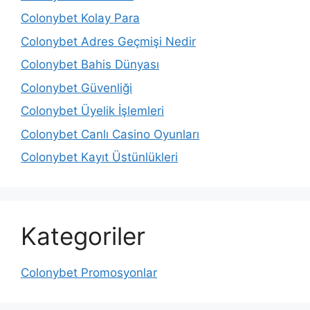
Colonybet Kolay Para
Colonybet Adres Geçmişi Nedir
Colonybet Bahis Dünyası
Colonybet Güvenliği
Colonybet Üyelik İşlemleri
Colonybet Canlı Casino Oyunları
Colonybet Kayıt Üstünlükleri
Kategoriler
Colonybet Promosyonlar