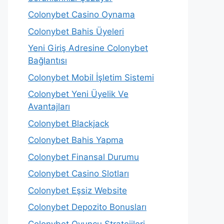
Colonybet Casino Oynama
Colonybet Bahis Üyeleri
Yeni Giriş Adresine Colonybet
Bağlantısı
Colonybet Mobil İşletim Sistemi
Colonybet Yeni Üyelik Ve
Avantajları
Colonybet Blackjack
Colonybet Bahis Yapma
Colonybet Finansal Durumu
Colonybet Casino Slotları
Colonybet Eşsiz Website
Colonybet Depozito Bonusları
Colonybet Oyuncu Stratejileri