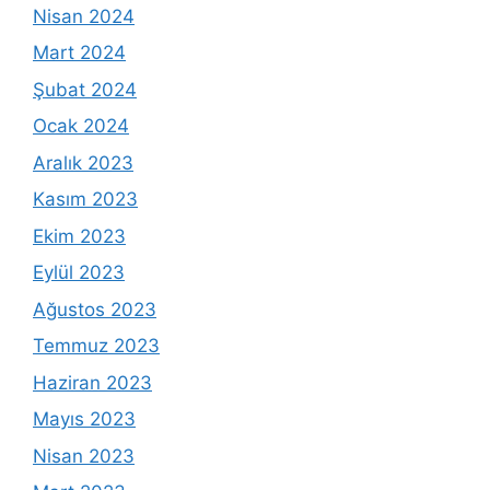
Nisan 2024
Mart 2024
Şubat 2024
Ocak 2024
Aralık 2023
Kasım 2023
Ekim 2023
Eylül 2023
Ağustos 2023
Temmuz 2023
Haziran 2023
Mayıs 2023
Nisan 2023