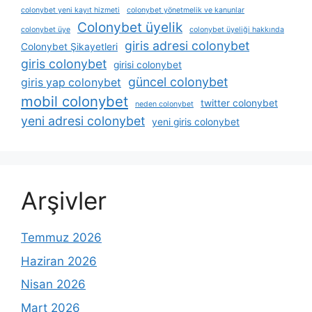
colonybet yeni kayıt hizmeti
colonybet yönetmelik ve kanunlar
Colonybet üyelik
colonybet üye
colonybet üyeliği hakkında
giris adresi colonybet
Colonybet Şikayetleri
giris colonybet
girisi colonybet
güncel colonybet
giris yap colonybet
mobil colonybet
twitter colonybet
neden colonybet
yeni adresi colonybet
yeni giris colonybet
Arşivler
Temmuz 2026
Haziran 2026
Nisan 2026
Mart 2026