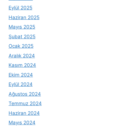
Eylül 2025
Haziran 2025
Mayıs 2025
Şubat 2025
Ocak 2025
Aralık 2024
Kasım 2024
Ekim 2024
Eylül 2024
Ağustos 2024
Temmuz 2024
Haziran 2024
Mayıs 2024