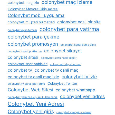
colonybet maç izleme
colonybet maç izle
Colonybet Mevcut Giriş Adresi
Colonybet mobil uygulama
colonybet nasıl bir site
colonybet müşteri hizmetleri
colonybet para yatirma
colonybet oyun teması
colonybet para çekme
colonybet promosyon
colonybet sanal bahis canlı
colonybet sikayet
colonybet sanal platformu
colonybet sitesi
colonybet slotu nasıl seçilir
colonybet spor bahisleri
colonybet telgraf adresi
colonybet tv
colonybet tv canli maç
colonybet tv izle
colonybet tv canli maç izle
Colonybet Twitter
colonybet tv sanal platformu
Colonybet Web Sitesi
colonybet whatsapp
colonybet yeni adres
colonybet yalnızca kişisel kullanımınız
Colonybet Yeni Adresi
Colonybet yeni giriş
colonybet yeni giriş adresi