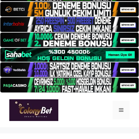
İçeriğe
atla
Menü