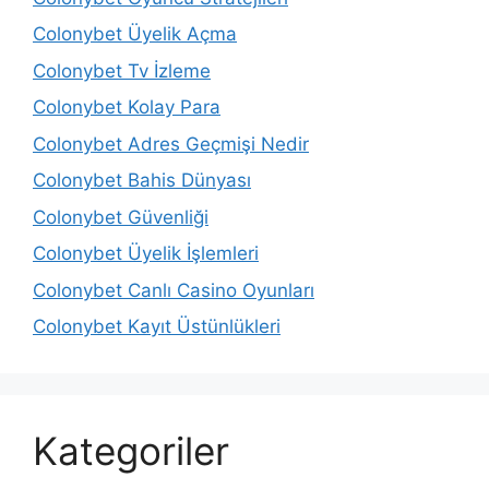
Colonybet Üyelik Açma
Colonybet Tv İzleme
Colonybet Kolay Para
Colonybet Adres Geçmişi Nedir
Colonybet Bahis Dünyası
Colonybet Güvenliği
Colonybet Üyelik İşlemleri
Colonybet Canlı Casino Oyunları
Colonybet Kayıt Üstünlükleri
Kategoriler