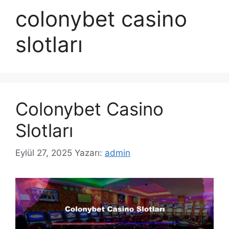
colonybet casino
slotları
Colonybet Casino
Slotları
Eylül 27, 2025
Yazarı:
admin