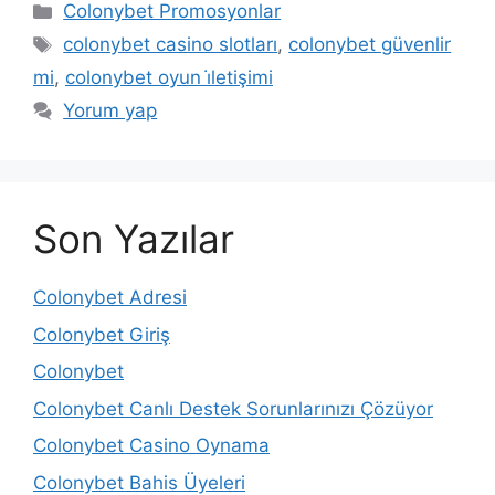
Kategoriler
Colonybet Promosyonlar
Etiketler
colonybet casino slotları
,
colonybet güvenlir
mi
,
colonybet oyun i̇letişimi
Yorum yap
Son Yazılar
Colonybet Adresi
Colonybet Giriş
Colonybet
Colonybet Canlı Destek Sorunlarınızı Çözüyor
Colonybet Casino Oynama
Colonybet Bahis Üyeleri