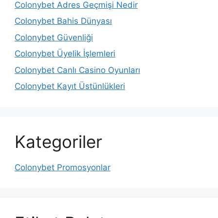
Colonybet Adres Geçmişi Nedir
Colonybet Bahis Dünyası
Colonybet Güvenliği
Colonybet Üyelik İşlemleri
Colonybet Canlı Casino Oyunları
Colonybet Kayıt Üstünlükleri
Kategoriler
Colonybet Promosyonlar