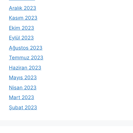
Aralık 2023
Kasım 2023
Ekim 2023
Eylül 2023
Ağustos 2023
Temmuz 2023
Haziran 2023
Mayıs 2023
Nisan 2023
Mart 2023
Şubat 2023