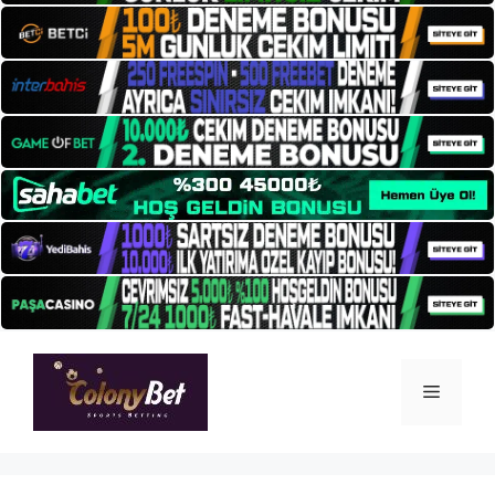
İçeriğe
atla
Menü