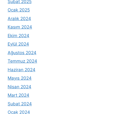
Şubat 2025
Ocak 2025
Aralık 2024
Kasım 2024
Ekim 2024
Eylül 2024
Ağustos 2024
Temmuz 2024
Haziran 2024
Mayıs 2024
Nisan 2024
Mart 2024
Şubat 2024
Ocak 2024