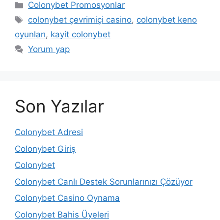
Kategoriler
Colonybet Promosyonlar
Etiketler
colonybet çevrimiçi casino
,
colonybet keno
oyunları
,
kayit colonybet
Yorum yap
Son Yazılar
Colonybet Adresi
Colonybet Giriş
Colonybet
Colonybet Canlı Destek Sorunlarınızı Çözüyor
Colonybet Casino Oynama
Colonybet Bahis Üyeleri