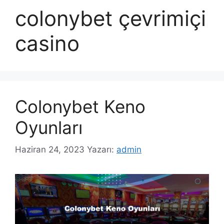
colonybet çevrimiçi
casino
Colonybet Keno
Oyunları
Haziran 24, 2023
Yazarı:
admin