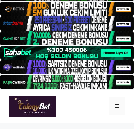
İçeriğe
atla
Menü