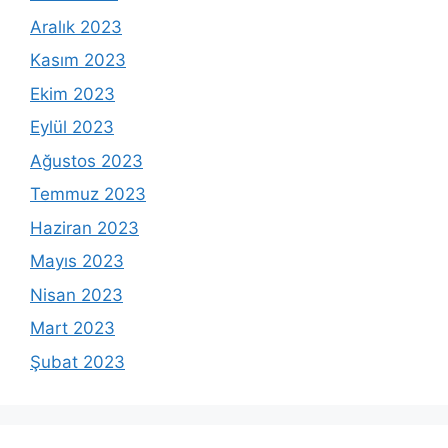
Aralık 2023
Kasım 2023
Ekim 2023
Eylül 2023
Ağustos 2023
Temmuz 2023
Haziran 2023
Mayıs 2023
Nisan 2023
Mart 2023
Şubat 2023