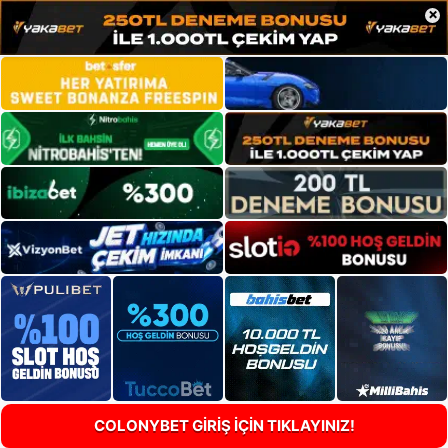
×
COLONYBET GİRİŞ İÇİN TIKLAYINIZ!