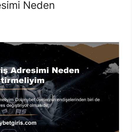
esimi Neden