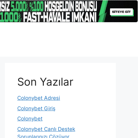
Son Yazılar
Colonybet Adresi
Colonybet Giriş
Colonybet
Colonybet Canlı Destek
Sorunlarınızı Çözüyor