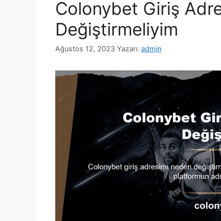
Colonybet Giriş Adr
Değiştirmeliyim
Ağustos 12, 2023
Yazarı:
admin