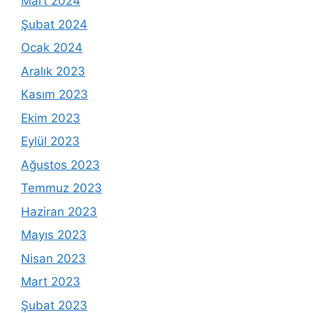
Mart 2024
Şubat 2024
Ocak 2024
Aralık 2023
Kasım 2023
Ekim 2023
Eylül 2023
Ağustos 2023
Temmuz 2023
Haziran 2023
Mayıs 2023
Nisan 2023
Mart 2023
Şubat 2023