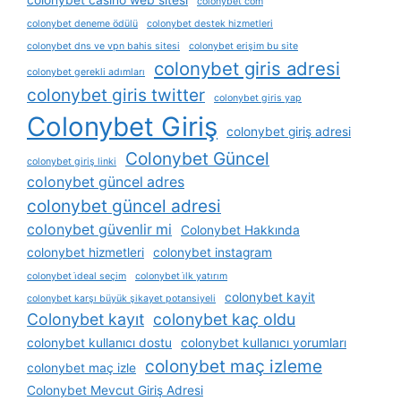
colonybet casino web sitesi
colonybet com
colonybet deneme ödülü
colonybet destek hizmetleri
colonybet dns ve vpn bahis sitesi
colonybet erişim bu site
colonybet giris adresi
colonybet gerekli adımları
colonybet giris twitter
colonybet giris yap
Colonybet Giriş
colonybet giriş adresi
Colonybet Güncel
colonybet giriş linki
colonybet güncel adres
colonybet güncel adresi
colonybet güvenlir mi
Colonybet Hakkında
colonybet hizmetleri
colonybet instagram
colonybet i̇deal seçim
colonybet i̇lk yatırım
colonybet kayit
colonybet karşı büyük şikayet potansiyeli
Colonybet kayıt
colonybet kaç oldu
colonybet kullanıcı dostu
colonybet kullanıcı yorumları
colonybet maç izleme
colonybet maç izle
Colonybet Mevcut Giriş Adresi