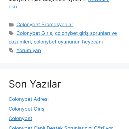
oku…
Kategoriler
Colonybet Promosyonlar
Etiketler
Colonybet Giriş
,
colonybet giriş sorunları ve
çözümleri
,
colonybet oyununun heyecanı
Yorum yap
Son Yazılar
Colonybet Adresi
Colonybet Giriş
Colonybet
Colonybet Canlı Destek Sorunlarınızı Çözüyor