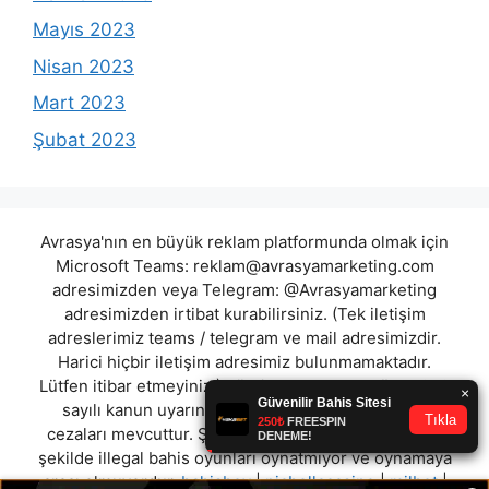
Mayıs 2023
Nisan 2023
Mart 2023
Şubat 2023
Avrasya'nın en büyük reklam platformunda olmak için
Microsoft Teams:
reklam@avrasyamarketing.com
adresimizden veya Telegram: @Avrasyamarketing
adresimizden irtibat kurabilirsiniz. (Tek iletişim
adreslerimiz teams / telegram ve mail adresimizdir.
Harici hiçbir iletişim adresimiz bulunmamaktadır.
Lütfen itibar etmeyiniz.) Türkiye yasalarına göre 7258
sayılı kanun uyarınca yasa dışı bahis oynamanın
cezaları mevcuttur. Şu an bulunduğunuz site hiç bir
şekilde illegal bahis oyunları oynatmıyor ve oynamaya
aracı olmuyordur.
bahisbey
|
piabellacasino
|
milbet
|