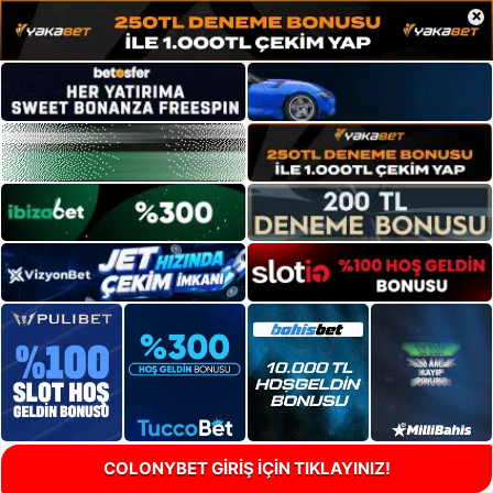
×
COLONYBET GİRİŞ İÇİN TIKLAYINIZ!