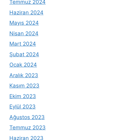
Temmuz 2024
Haziran 2024
Mayıs 2024
Nisan 2024
Mart 2024
Şubat 2024
Ocak 2024
Aralık 2023
Kasım 2023
Ekim 2023
Eylül 2023
Ağustos 2023
Temmuz 2023
Haziran 2023