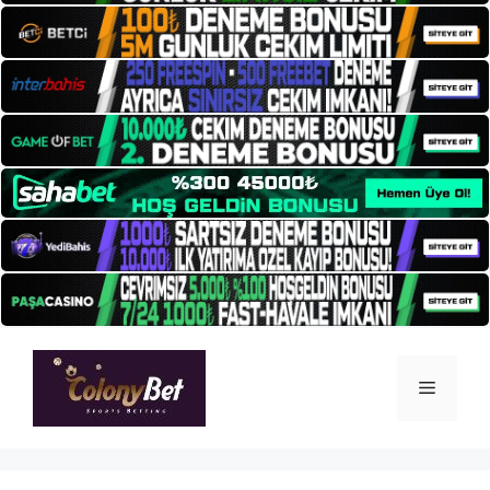
İçeriğe
atla
Menü