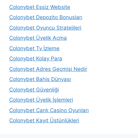
Colonybet Eşsiz Website
Colonybet Depozito Bonusları
Colonybet Oyuncu Stratejileri
Colonybet Üyelik Açma
Colonybet Tv İzleme
Colonybet Kolay Para
Colonybet Adres Geçmişi Nedir
Colonybet Bahis Dünyası
Colonybet Güvenliği
Colonybet Üyelik İşlemleri
Colonybet Canlı Casino Oyunları
Colonybet Kayıt Üstünlükleri