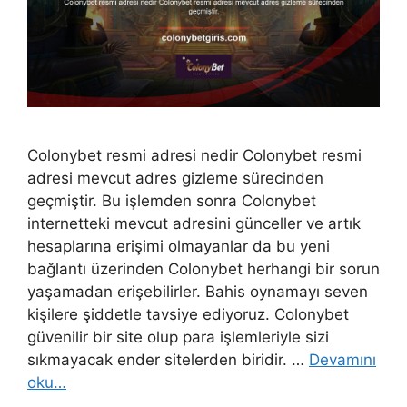
Colonybet resmi adresi nedir Colonybet resmi
adresi mevcut adres gizleme sürecinden
geçmiştir. Bu işlemden sonra Colonybet
internetteki mevcut adresini günceller ve artık
hesaplarına erişimi olmayanlar da bu yeni
bağlantı üzerinden Colonybet herhangi bir sorun
yaşamadan erişebilirler. Bahis oynamayı seven
kişilere şiddetle tavsiye ediyoruz. Colonybet
güvenilir bir site olup para işlemleriyle sizi
sıkmayacak ender sitelerden biridir. …
Devamını
oku…