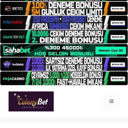
İçeriğe
atla
Menü