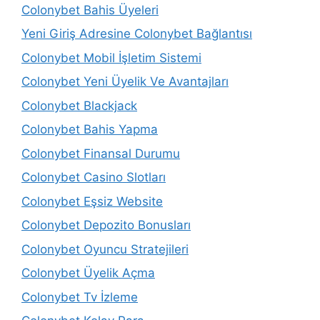
Colonybet Bahis Üyeleri
Yeni Giriş Adresine Colonybet Bağlantısı
Colonybet Mobil İşletim Sistemi
Colonybet Yeni Üyelik Ve Avantajları
Colonybet Blackjack
Colonybet Bahis Yapma
Colonybet Finansal Durumu
Colonybet Casino Slotları
Colonybet Eşsiz Website
Colonybet Depozito Bonusları
Colonybet Oyuncu Stratejileri
Colonybet Üyelik Açma
Colonybet Tv İzleme