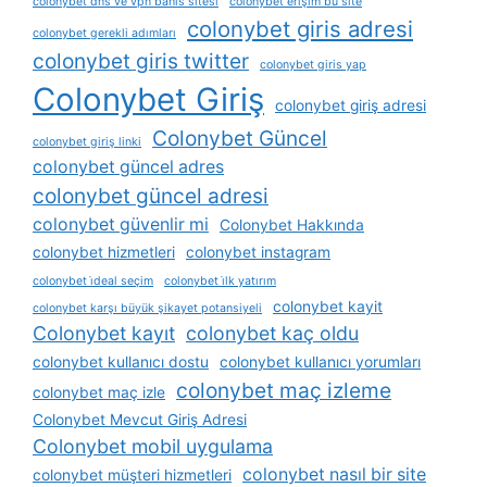
colonybet dns ve vpn bahis sitesi
colonybet erişim bu site
colonybet giris adresi
colonybet gerekli adımları
colonybet giris twitter
colonybet giris yap
Colonybet Giriş
colonybet giriş adresi
Colonybet Güncel
colonybet giriş linki
colonybet güncel adres
colonybet güncel adresi
colonybet güvenlir mi
Colonybet Hakkında
colonybet hizmetleri
colonybet instagram
colonybet i̇deal seçim
colonybet i̇lk yatırım
colonybet kayit
colonybet karşı büyük şikayet potansiyeli
Colonybet kayıt
colonybet kaç oldu
colonybet kullanıcı dostu
colonybet kullanıcı yorumları
colonybet maç izleme
colonybet maç izle
Colonybet Mevcut Giriş Adresi
Colonybet mobil uygulama
colonybet nasıl bir site
colonybet müşteri hizmetleri