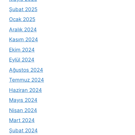
Şubat 2025
Ocak 2025
Aralık 2024
Kasım 2024
Ekim 2024
Eylül 2024
Ağustos 2024
Temmuz 2024
Haziran 2024
Mayıs 2024
Nisan 2024
Mart 2024
Şubat 2024