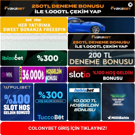
×
COLONYBET GİRİŞ İÇİN TIKLAYINIZ!