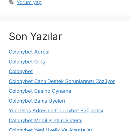
Yorum yap
Son Yazılar
Colonybet Adresi
Colonybet Giriş
Colonybet
Colonybet Canlı Destek Sorunlarınızı Çözüyor
Colonybet Casino Oynama
Colonybet Bahis Üyeleri
Yeni Giriş Adresine Colonybet Bağlantısı
Colonybet Mobil İşletim Sistemi
Colonybet Yeni Üyelik Ve Avantajları