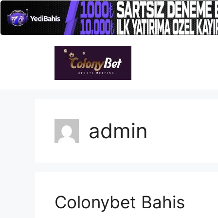
İçeriğe
atla
admin
Colonybet Bahis