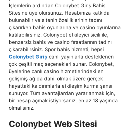
İşlemlerin ardından Colonybet Giriş Bahis
Sitesine üye olursunuz. Hesabınıza katkıda
bulunabilir ve sitenin özelliklerinin tadını
çıkarırken bahis oyunlarına ve casino oyunlarına
katılabilirsiniz. Colonybet etkileyici sicili ile,
benzersiz bahis ve casino fırsatlarının tadını
çıkarabilirsiniz. Spor bahis hizmeti, hepsi
Colonybet Giriş
canlı yayınlarla desteklenen
çok çeşitli maç seçenekleri sunar. Colonybet,
üyelerine canlı casino hizmetlerindeki en
gelişmiş ağ da dahil olmak üzere gerçek
hayattaki kaldırımlarla etkileşim kurma şansı
sunuyor. Tüm avantajlardan yararlanmak için,
bir hesap açmak istiyorsanız, en az 18 yaşında
olmalısınız.
Colonybet Web Sitesi