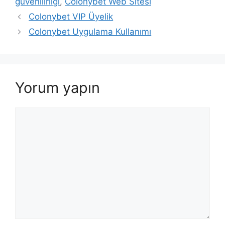
güvenilirliği
,
Colonybet Web Sitesi
Colonybet VIP Üyelik
Colonybet Uygulama Kullanımı
Yorum yapın
Yorum