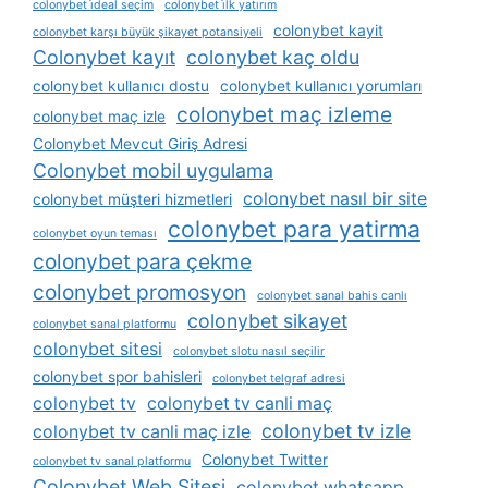
colonybet i̇deal seçim
colonybet i̇lk yatırım
colonybet kayit
colonybet karşı büyük şikayet potansiyeli
Colonybet kayıt
colonybet kaç oldu
colonybet kullanıcı dostu
colonybet kullanıcı yorumları
colonybet maç izleme
colonybet maç izle
Colonybet Mevcut Giriş Adresi
Colonybet mobil uygulama
colonybet nasıl bir site
colonybet müşteri hizmetleri
colonybet para yatirma
colonybet oyun teması
colonybet para çekme
colonybet promosyon
colonybet sanal bahis canlı
colonybet sikayet
colonybet sanal platformu
colonybet sitesi
colonybet slotu nasıl seçilir
colonybet spor bahisleri
colonybet telgraf adresi
colonybet tv
colonybet tv canli maç
colonybet tv izle
colonybet tv canli maç izle
Colonybet Twitter
colonybet tv sanal platformu
Colonybet Web Sitesi
colonybet whatsapp