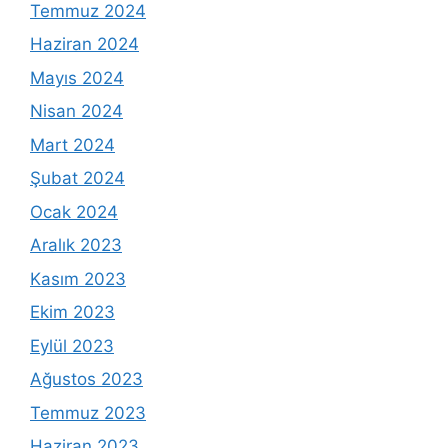
Temmuz 2024
Haziran 2024
Mayıs 2024
Nisan 2024
Mart 2024
Şubat 2024
Ocak 2024
Aralık 2023
Kasım 2023
Ekim 2023
Eylül 2023
Ağustos 2023
Temmuz 2023
Haziran 2023