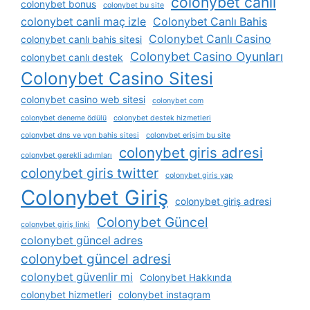
colonybet canli
colonybet bonus
colonybet bu site
colonybet canli maç izle
Colonybet Canlı Bahis
Colonybet Canlı Casino
colonybet canlı bahis sitesi
Colonybet Casino Oyunları
colonybet canlı destek
Colonybet Casino Sitesi
colonybet casino web sitesi
colonybet com
colonybet deneme ödülü
colonybet destek hizmetleri
colonybet dns ve vpn bahis sitesi
colonybet erişim bu site
colonybet giris adresi
colonybet gerekli adımları
colonybet giris twitter
colonybet giris yap
Colonybet Giriş
colonybet giriş adresi
Colonybet Güncel
colonybet giriş linki
colonybet güncel adres
colonybet güncel adresi
colonybet güvenlir mi
Colonybet Hakkında
colonybet hizmetleri
colonybet instagram