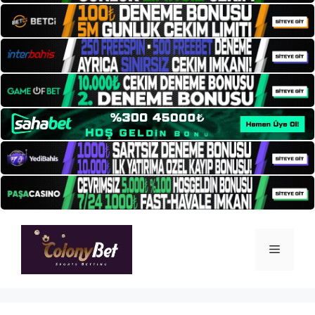
İçeriğe
atla
Menü