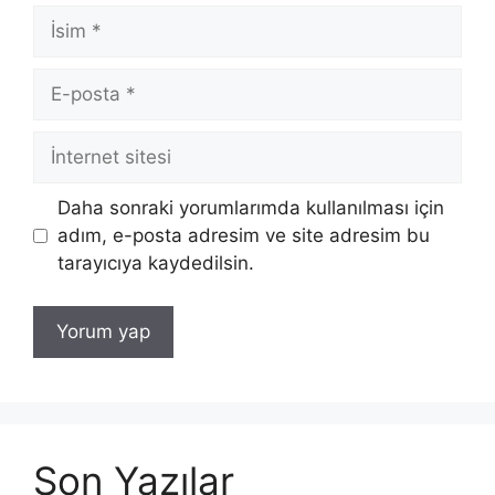
İsim
E-
posta
İnternet
sitesi
Daha sonraki yorumlarımda kullanılması için
adım, e-posta adresim ve site adresim bu
tarayıcıya kaydedilsin.
Son Yazılar