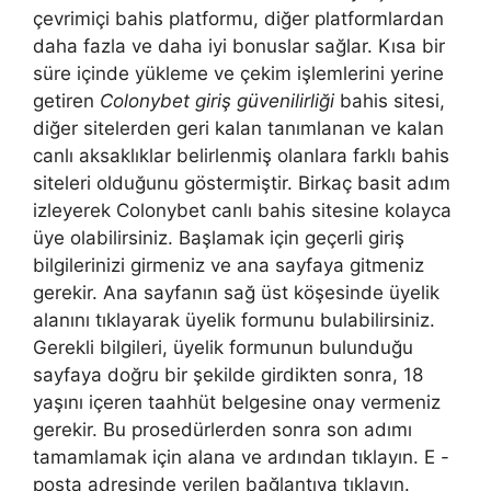
çevrimiçi bahis platformu, diğer platformlardan
daha fazla ve daha iyi bonuslar sağlar. Kısa bir
süre içinde yükleme ve çekim işlemlerini yerine
getiren
Colonybet giriş güvenilirliği
bahis sitesi,
diğer sitelerden geri kalan tanımlanan ve kalan
canlı aksaklıklar belirlenmiş olanlara farklı bahis
siteleri olduğunu göstermiştir. Birkaç basit adım
izleyerek Colonybet canlı bahis sitesine kolayca
üye olabilirsiniz. Başlamak için geçerli giriş
bilgilerinizi girmeniz ve ana sayfaya gitmeniz
gerekir. Ana sayfanın sağ üst köşesinde üyelik
alanını tıklayarak üyelik formunu bulabilirsiniz.
Gerekli bilgileri, üyelik formunun bulunduğu
sayfaya doğru bir şekilde girdikten sonra, 18
yaşını içeren taahhüt belgesine onay vermeniz
gerekir. Bu prosedürlerden sonra son adımı
tamamlamak için alana ve ardından tıklayın. E -
posta adresinde verilen bağlantıya tıklayın.