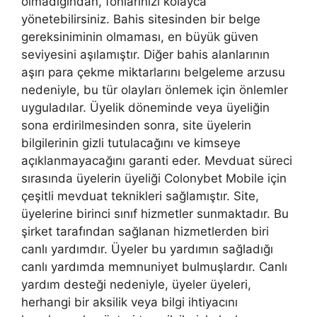
olmadığından, fonlarınızı kolayca
yönetebilirsiniz. Bahis sitesinden bir belge
gereksiniminin olmaması, en büyük güven
seviyesini aşılamıştır. Diğer bahis alanlarının
aşırı para çekme miktarlarını belgeleme arzusu
nedeniyle, bu tür olayları önlemek için önlemler
uyguladılar. Üyelik döneminde veya üyeliğin
sona erdirilmesinden sonra, site üyelerin
bilgilerinin gizli tutulacağını ve kimseye
açıklanmayacağını garanti eder. Mevduat süreci
sırasında üyelerin üyeliği Colonybet Mobile için
çeşitli mevduat teknikleri sağlamıştır. Site,
üyelerine birinci sınıf hizmetler sunmaktadır. Bu
şirket tarafından sağlanan hizmetlerden biri
canlı yardımdır. Üyeler bu yardımın sağladığı
canlı yardımda memnuniyet bulmuşlardır. Canlı
yardım desteği nedeniyle, üyeler üyeleri,
herhangi bir aksilik veya bilgi ihtiyacını