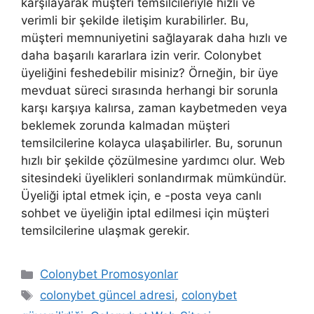
karşılayarak müşteri temsilcileriyle hızlı ve
verimli bir şekilde iletişim kurabilirler. Bu,
müşteri memnuniyetini sağlayarak daha hızlı ve
daha başarılı kararlara izin verir. Colonybet
üyeliğini feshedebilir misiniz? Örneğin, bir üye
mevduat süreci sırasında herhangi bir sorunla
karşı karşıya kalırsa, zaman kaybetmeden veya
beklemek zorunda kalmadan müşteri
temsilcilerine kolayca ulaşabilirler. Bu, sorunun
hızlı bir şekilde çözülmesine yardımcı olur. Web
sitesindeki üyelikleri sonlandırmak mümkündür.
Üyeliği iptal etmek için, e -posta veya canlı
sohbet ve üyeliğin iptal edilmesi için müşteri
temsilcilerine ulaşmak gerekir.
Kategoriler
Colonybet Promosyonlar
Etiketler
colonybet güncel adresi
,
colonybet