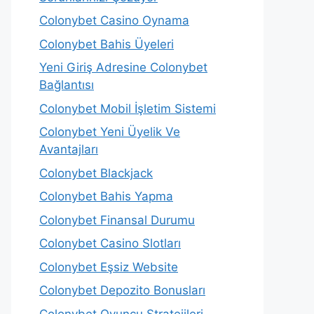
Colonybet Casino Oynama
Colonybet Bahis Üyeleri
Yeni Giriş Adresine Colonybet
Bağlantısı
Colonybet Mobil İşletim Sistemi
Colonybet Yeni Üyelik Ve
Avantajları
Colonybet Blackjack
Colonybet Bahis Yapma
Colonybet Finansal Durumu
Colonybet Casino Slotları
Colonybet Eşsiz Website
Colonybet Depozito Bonusları
Colonybet Oyuncu Stratejileri