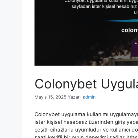
Colonybet Uygul
Mayıs 15, 2025
Yazarı:
admin
Colonybet uygulama kullanımı uygulamayı 
ister kişisel hesabınız üzerinden giriş ya
çeşitli cihazlarla uyumludur ve kullanıcı d
saati keyifli bir oyun deneyimi sağlar. Ma