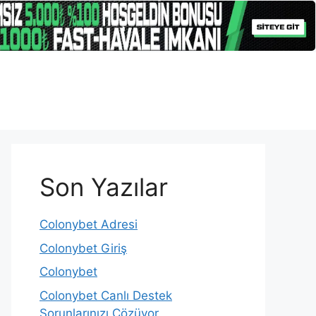
Son Yazılar
Colonybet Adresi
Colonybet Giriş
Colonybet
Colonybet Canlı Destek
Sorunlarınızı Çözüyor