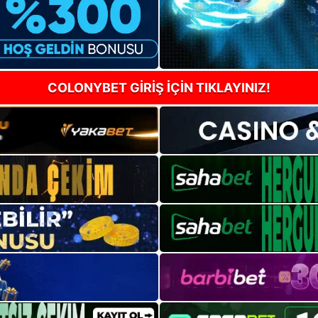
COLONYBET GİRİŞ İÇİN TIKLAYINIZ!