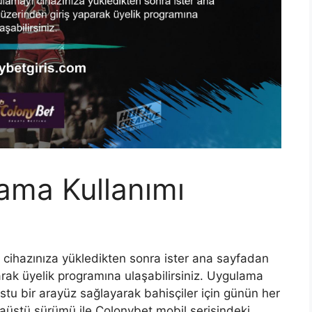
ama Kullanımı
cihazınıza yükledikten sonra ister ana sayfadan
parak üyelik programına ulaşabilirsiniz. Uygulama
ostu bir arayüz sağlayarak bahisçiler için günün her
saüstü sürümü ile Colonybet mobil serisindeki